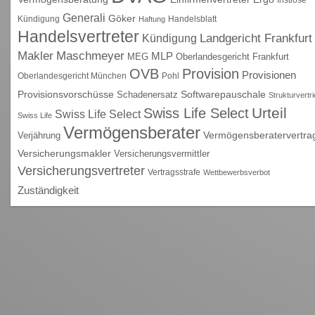
Generali
Göker
Kündigung
Handelsblatt
Haftung
Handelsvertreter
Kündigung
Landgericht Frankfurt
Maschmeyer
Makler
MLP
MEG
Oberlandesgericht Frankfurt
OVB
Provision
Provisionen
Oberlandesgericht München
Pohl
Provisionsvorschüsse
Schadenersatz
Softwarepauschale
Strukturvertr
Urteil
Swiss Life Select
Swiss Life Select
Swiss Life
Vermögensberater
Vermögensberatervertra
Verjährung
Versicherungsmakler
Versicherungsvermittler
Versicherungsvertreter
Vertragsstrafe
Wettbewerbsverbot
Zuständigkeit