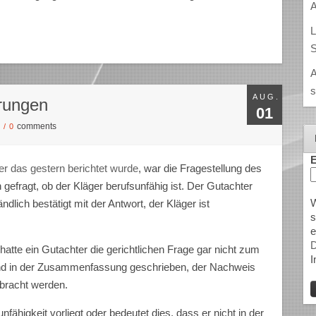
A
L
S
A
s
AUG.
rungen
01
comments
S
/
0
E
er das gestern berichtet wurde
, war die Fragestellung des
gefragt, ob der Kläger berufsunfähig ist. Der Gutachter
W
ndlich bestätigt mit der Antwort, der Kläger ist
s
e
D
hatte ein Gutachter die gerichtlichen Frage gar nicht zum
I
und in der Zusammenfassung geschrieben, der Nachweis
rbracht werden.
fähigkeit vorliegt oder bedeutet dies, dass er nicht in der