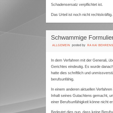
Schadensersatz verpflichtet ist.
Das Urteil ist noch nicht rechtskräftig.
Schwammige Formulie
posted by
ALLGEMEIN
RA KAI BEHREN
In dem Verfahren mit der Generali,
üb
Gerichtes eindeutig. Es wurde danach 
hatte dies schriftlich und unmissverstä
berufsunfähig.
In einem anderen aktuellen Verfahren 
Inhalt seines Gutachtens gemacht, 
einer Berufsunfähigkeit könne nicht e
Bedeutet dies nun, dass keine Berufsun