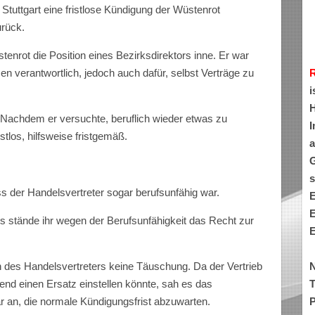
Stuttgart eine fristlose Kündigung der Wüstenrot
rück.
tenrot die Position eines Bezirksdirektors inne. Er war
verantwortlich, jedoch auch dafür, selbst Verträge zu
i
H
 Nachdem er versuchte, beruflich wieder etwas zu
I
tlos, hilfsweise fristgemäß.
a
G
s
ss der Handelsvertreter sogar berufsunfähig war.
E
E
 stände ihr wegen der Berufsunfähigkeit das Recht zur
E
N
 des Handelsvertreters keine Täuschung. Da der Vertrieb
T
end einen Ersatz einstellen könnte, sah es das
P
r an, die normale Kündigungsfrist abzuwarten.