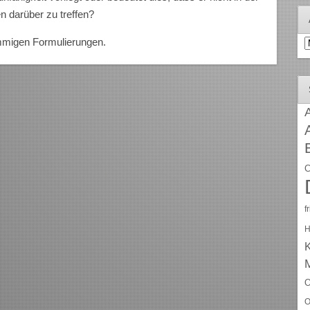
n darüber zu treffen?
A
mmigen Formulierungen.
A
C
f
H
O
O