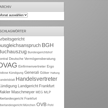
ARCHIV
rchiv
SCHLAGWÖRTER
rbeitsgericht
BGH
Ausgleichsanspruch
Buchauszug
Bundesgerichtshof
Deutsche Vermögensberatung
entral
DVAG
Einfirmenvertreter
Ergo
Generali
Göker
ristlose Kündigung
Haftung
Handelsvertreter
andelsblatt
Kündigung
Landgericht Frankfurt
Maschmeyer
Makler
MLP
MEG
berlandesgericht Frankfurt
OVB
berlandesgericht München
Pohl