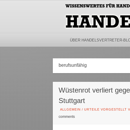
ÜBER HANDELSVERTRETER-BL
berufsunfähig
Wüstenrot verliert geg
Stuttgart
ALLGEMEIN
/
URTEILE VORGESTELLT V
comments