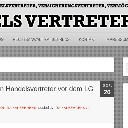
OG
RECHTSANWALT KAI BEHRENS
KONTAKT
IMPRESSU
SEP.
en Handelsvertreter vor dem LG
26
posted by
ON RA KAI BEHRENS
RA KAI BEHRENS
/
0