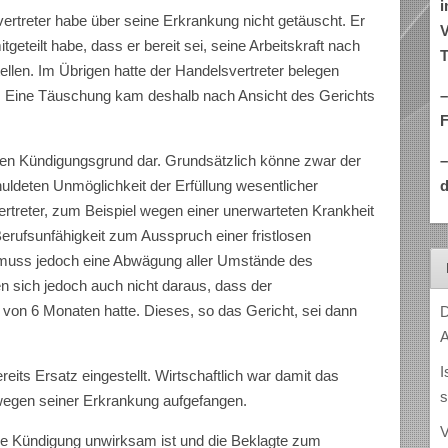
i
ertreter habe über seine Erkrankung nicht getäuscht. Er
V
geteilt habe, dass er bereit sei, seine Arbeitskraft nach
T
llen. Im Übrigen hatte der Handelsvertreter belegen
–
r. Eine Täuschung kam deshalb nach Ansicht des Gerichts
inen Kündigungsgrund dar. Grundsätzlich könne zwar der
d
ldeten Unmöglichkeit der Erfüllung wesentlicher
ertreter, zum Beispiel wegen einer unerwarteten Krankheit
erufsunfähigkeit zum Ausspruch einer fristlosen
r muss jedoch eine Abwägung aller Umstände des
ben sich jedoch auch nicht daraus, dass der
 von 6 Monaten hatte. Dieses, so das Gericht, sei dann
D
A
I
its Ersatz eingestellt. Wirtschaftlich war damit das
s
wegen seiner Erkrankung aufgefangen.
V
lose Kündigung unwirksam ist und die Beklagte zum