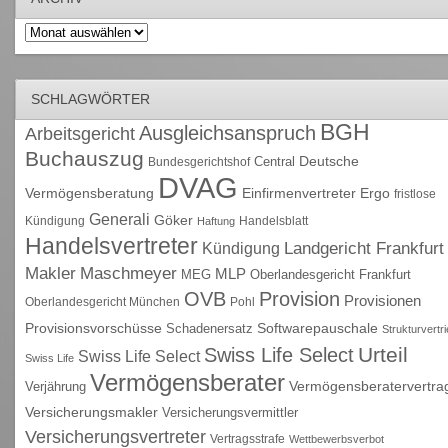
Archiv
SCHLAGWÖRTER
BGH
Ausgleichsanspruch
Arbeitsgericht
Buchauszug
Deutsche
Central
Bundesgerichtshof
DVAG
Vermögensberatung
Einfirmenvertreter
Ergo
fristlose
Generali
Göker
Kündigung
Handelsblatt
Haftung
Handelsvertreter
Kündigung
Landgericht Frankfurt
Maschmeyer
Makler
MLP
MEG
Oberlandesgericht Frankfurt
OVB
Provision
Provisionen
Oberlandesgericht München
Pohl
Provisionsvorschüsse
Schadenersatz
Softwarepauschale
Strukturvertr
Urteil
Swiss Life Select
Swiss Life Select
Swiss Life
Vermögensberater
Vermögensberatervertra
Verjährung
Versicherungsmakler
Versicherungsvermittler
Versicherungsvertreter
Vertragsstrafe
Wettbewerbsverbot