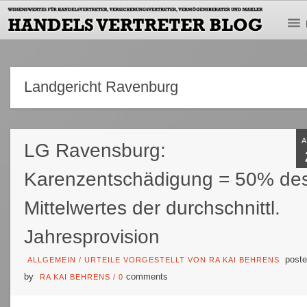
Landgericht Ravenburg
LG Ravensburg:
Karenzentschädigung = 50% de
Mittelwertes der durchschnittl.
Jahresprovision
poste
ALLGEMEIN
/
URTEILE VORGESTELLT VON RA KAI BEHRENS
by
comments
RA KAI BEHRENS
/
0