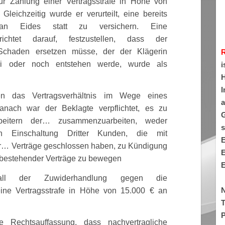
zur Zahlung einer Vertragsstrafe in Höhe von
. Gleichzeitig wurde er verurteilt, eine bereits
t an Eides statt zu versichern. Eine
erichtet darauf, festzustellen, dass der
 Schaden ersetzen müsse, der der Klägerin
ei oder noch entstehen werde, wurde als
i
H
I
en das Vertragsverhältnis im Wege eines
a
anach war der Beklagte verpflichtet, es zu
G
rbeitern der… zusammenzuarbeiten, weder
s
h Einschaltung Dritter Kunden, die mit
E
er… Verträge geschlossen haben, zu Kündigung
E
bestehender Verträge zu bewegen
E
ll der Zuwiderhandlung gegen die
N
eine Vertragsstrafe in Höhe von 15.000 € an
T
P
ie Rechtsauffassung, dass nachvertragliche