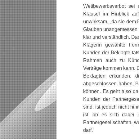
Wettbewerbsverbot sei 
Klausel im Hinblick au
unwirksam, „da sie dem 
Glauben unangemessen bena
klar und verständlich. Da
Klägerin gewählte Form
Kunden der Beklagte tats
Rahmen auch zu Kündi
Verträge kommen kann. Di
Beklagten erkunden, di
abgeschlossen haben, Be
können. Es geht also da
Kunden der Partnergesel
sind, ist jedoch nicht hin
ist, ob es sich dabei u
Partnergesellschaften, 
darf.“