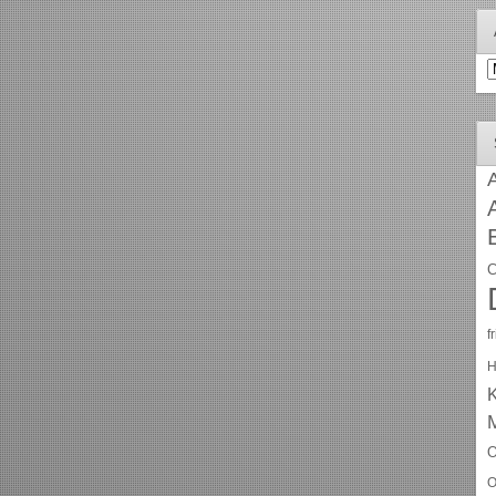
A
A
C
f
H
O
O