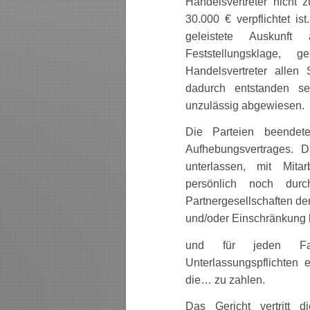
Handelsvertreter nicht 
30.000 € verpflichtet ist
geleistete Auskunf
Feststellungsklage, g
Handelsvertreter allen
dadurch entstanden s
unzulässig abgewiesen.
Die Parteien beendet
Aufhebungsvertrages. D
unterlassen, mit Mita
persönlich noch durc
Partnergesellschaften d
und/oder Einschränkung 
und für jeden Fa
Unterlassungspflichten 
die… zu zahlen.
Das Gericht vertritt d