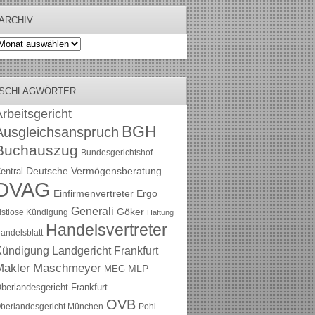
ARCHIV
rchiv
SCHLAGWÖRTER
rbeitsgericht
BGH
Ausgleichsanspruch
Buchauszug
Bundesgerichtshof
Deutsche Vermögensberatung
entral
DVAG
Einfirmenvertreter
Ergo
Generali
Göker
ristlose Kündigung
Haftung
Handelsvertreter
andelsblatt
Kündigung
Landgericht Frankfurt
Maschmeyer
Makler
MLP
MEG
berlandesgericht Frankfurt
OVB
berlandesgericht München
Pohl