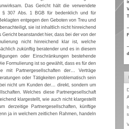
i
unwirksam. Das Gericht hält die verwendete
V
f § 307 Abs. 1 BGB für bedenklich und für
T
Beklagten entgegen den Geboten von Treu und
chteiligt, sie ist inhaltlich nicht hinreichend
–
s Gericht beanstandet hier, dass bei der von der
ulierung nicht hinreichend klar ist, welche
ächlich zukünftig beratender und es in diesem
d
gungen oder Einschränkungen bestehende
e Formulierung ist so gewählt, dass es für den
e mit Partnergesellschaften der… Verträge
ratungen oder Tätigkeiten problematisch sein
bei nicht um Kunden der… direkt, sondern um
D
lschaften. Welches diese Partnergesellschaft
A
reichend klargestellt, wie auch nicht klargestellt
m derzeitige Partnergesellschaften, künftige
I
wenn ja in welchem zeitlichen Rahmen, handeln
s
V