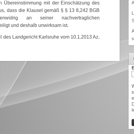
A
in Übereinstimmung mit der Einschätzung des
, dass die Klausel gemäß § § 13 8,242 BGB
L
enwidrig an seiner nachvertraglichen
S
ligt und deshalb unwirksam ist.
A
eil des Landgericht Karlsruhe vom 10.1.2013 Az.
s
E
W
s
e
D
I