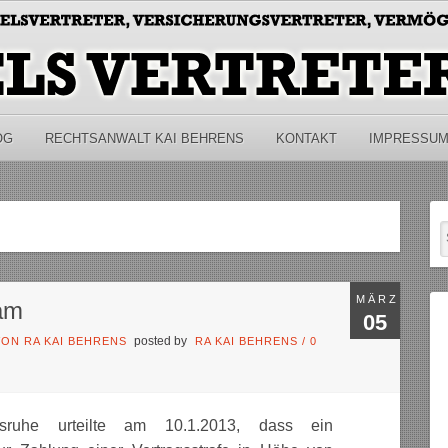
OG
RECHTSANWALT KAI BEHRENS
KONTAKT
IMPRESSU
MÄRZ
sam
05
posted by
ON RA KAI BEHRENS
RA KAI BEHRENS
/
0
lsruhe urteilte am 10.1.2013, dass ein