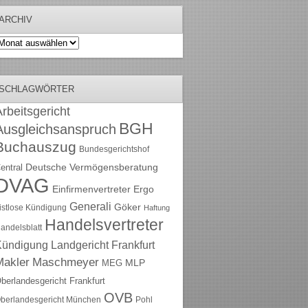
ARCHIV
rchiv
SCHLAGWÖRTER
rbeitsgericht
BGH
Ausgleichsanspruch
Buchauszug
Bundesgerichtshof
Deutsche Vermögensberatung
entral
DVAG
Einfirmenvertreter
Ergo
Generali
Göker
ristlose Kündigung
Haftung
Handelsvertreter
andelsblatt
Kündigung
Landgericht Frankfurt
Maschmeyer
Makler
MLP
MEG
berlandesgericht Frankfurt
OVB
berlandesgericht München
Pohl