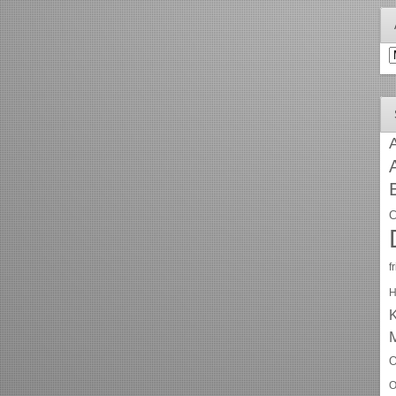
A
A
C
f
H
O
O