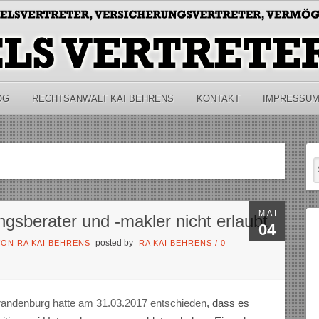
OG
RECHTSANWALT KAI BEHRENS
KONTAKT
IMPRESSU
MAI
ngsberater und -makler nicht erlaubt
04
posted by
ON RA KAI BEHRENS
RA KAI BEHRENS
/
0
randenburg hatte am 31.03.2017 entschieden
, dass es