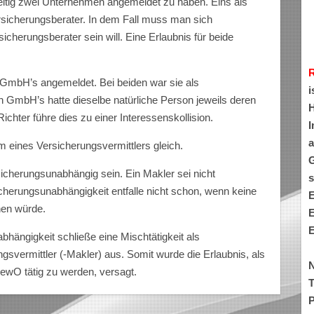
hzeitig zwei Unternehmen angemeldet zu haben. Eins als
rsicherungsberater. In dem Fall muss man sich
cherungsberater sein will. Eine Erlaubnis für beide
i GmbH’s angemeldet. Bei beiden war sie als
i
n GmbH’s hatte dieselbe natürliche Person jeweils deren
H
ichter führe dies zu einer Interessenskollision.
I
a
m eines Versicherungsvermittlers gleich.
G
cherungsunabhängig sein. Ein Makler sei nicht
s
herungsunabhängigkeit entfalle nicht schon, wenn keine
E
hen würde.
E
E
hängigkeit schließe eine Mischtätigkeit als
svermittler (-Makler) aus. Somit wurde die Erlaubnis, als
N
wO tätig zu werden, versagt.
T
P