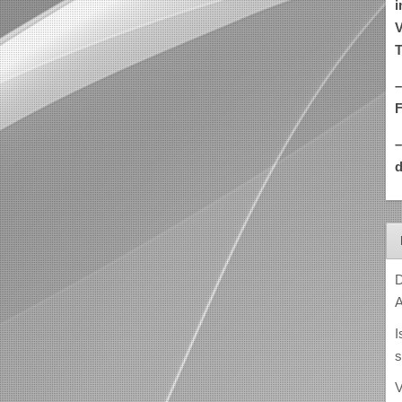
i
V
T
–
d
D
A
I
s
V