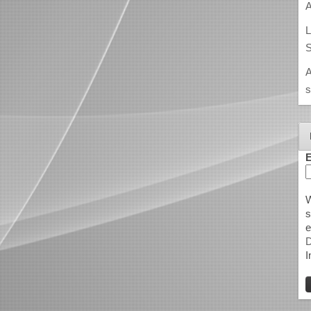
A
L
S
A
s
E
W
s
e
D
I