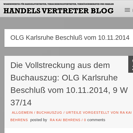
OLG Karlsruhe Beschluß vom 10.11.2014
Die Vollstreckung aus dem
Buchauszug: OLG Karlsruhe
Beschluß vom 10.11.2014, 9 W
37/14
ALLGEMEIN
/
BUCHAUSZUG
/
URTEILE VORGESTELLT VON RA KAI
posted by
comments
BEHRENS
RA KAI BEHRENS
/
0