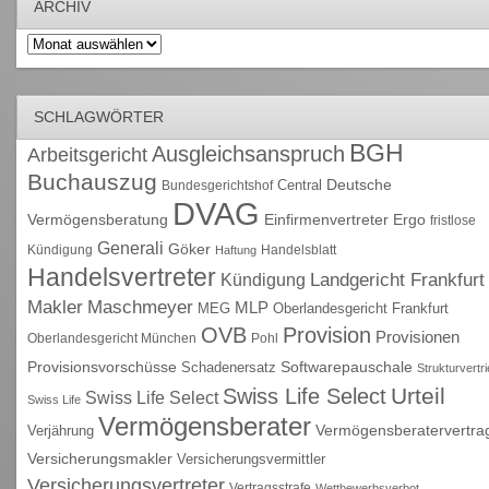
ARCHIV
Archiv
SCHLAGWÖRTER
BGH
Ausgleichsanspruch
Arbeitsgericht
Buchauszug
Deutsche
Central
Bundesgerichtshof
DVAG
Vermögensberatung
Einfirmenvertreter
Ergo
fristlose
Generali
Göker
Kündigung
Handelsblatt
Haftung
Handelsvertreter
Kündigung
Landgericht Frankfurt
Maschmeyer
Makler
MLP
MEG
Oberlandesgericht Frankfurt
OVB
Provision
Provisionen
Oberlandesgericht München
Pohl
Provisionsvorschüsse
Schadenersatz
Softwarepauschale
Strukturvertr
Urteil
Swiss Life Select
Swiss Life Select
Swiss Life
Vermögensberater
Vermögensberatervertra
Verjährung
Versicherungsmakler
Versicherungsvermittler
Versicherungsvertreter
Vertragsstrafe
Wettbewerbsverbot