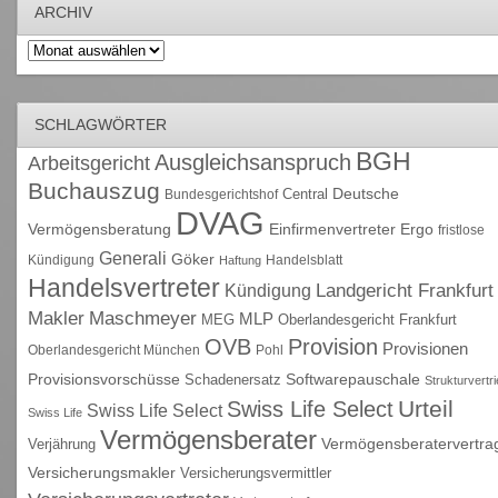
ARCHIV
Archiv
SCHLAGWÖRTER
BGH
Ausgleichsanspruch
Arbeitsgericht
Buchauszug
Deutsche
Central
Bundesgerichtshof
DVAG
Vermögensberatung
Einfirmenvertreter
Ergo
fristlose
Generali
Göker
Kündigung
Handelsblatt
Haftung
Handelsvertreter
Kündigung
Landgericht Frankfurt
Maschmeyer
Makler
MLP
MEG
Oberlandesgericht Frankfurt
OVB
Provision
Provisionen
Oberlandesgericht München
Pohl
Provisionsvorschüsse
Schadenersatz
Softwarepauschale
Strukturvertr
Urteil
Swiss Life Select
Swiss Life Select
Swiss Life
Vermögensberater
Vermögensberatervertra
Verjährung
Versicherungsmakler
Versicherungsvermittler