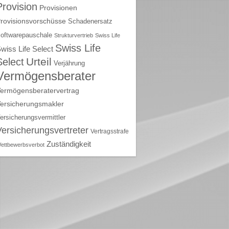
Provision
Provisionen
rovisionsvorschüsse
Schadenersatz
oftwarepauschale
Strukturvertrieb
Swiss Life
Swiss Life
wiss Life Select
Urteil
Select
Verjährung
Vermögensberater
ermögensberatervertrag
ersicherungsmakler
ersicherungsvermittler
Versicherungsvertreter
Vertragsstrafe
Zuständigkeit
ettbewerbsverbot