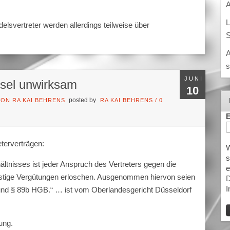
A
L
lsvertreter werden allerdings teilweise über
S
A
s
JUNI
usel unwirksam
10
posted by
ON RA KAI BEHRENS
RA KAI BEHRENS
/
0
E
terverträgen:
W
s
ltnisses ist jeder Anspruch des Vertreters gegen die
e
nstige Vergütungen erloschen. Ausgenommen hiervon seien
D
I
d § 89b HGB.“ … ist vom Oberlandesgericht Düsseldorf
ung.