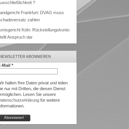
usschließlichkeit ?
andgericht Frankfurt: DVAG muss
chadenersatz zahlen
mtsgericht Köln: Rückstellungskonto
tellt Anspruch dar
NEWSLETTER ABONNIEREN
-Mail
*
ir halten Ihre Daten privat und teilen
ie nur mit Dritten, die diesen Dienst
rmöglichen. Lesen Sie unsere
atenschutzerklärung
für weitere
nformationen.