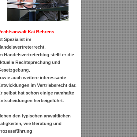
Rechtsanwa
lt Kai Behrens
st Spezialist im
andelsvertreterrecht.
m Handelsvertreterblog stellt er die
ktuelle Rechtsprechung und
esetzgebung,
owie auch weitere interessante
ntwicklungen im Vertriebsrecht dar.
r selbst hat schon einige namhafte
ntscheidungen herbeigeführt.
eben den typischen anwaltlichen
ätigkeiten, wie Beratung und
rozessführung