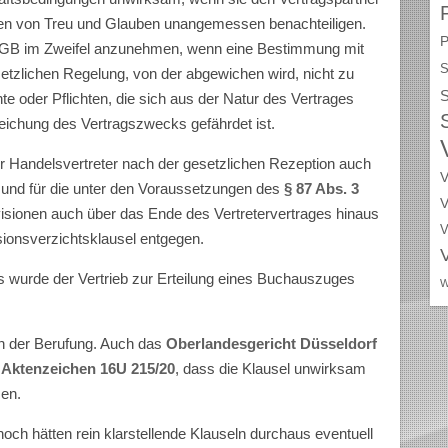
n von Treu und Glauben unangemessen benachteiligen.
P
 BGB im Zweifel anzunehmen, wenn eine Bestimmung mit
S
tzlichen Regelung, von der abgewichen wird, nicht zu
S
te oder Pflichten, die sich aus der Natur des Vertrages
reichung des Vertragszwecks gefährdet ist.
er Handelsvertreter nach der gesetzlichen Rezeption auch
V
en und für die unter den Voraussetzungen des
§ 87 Abs. 3
V
sionen auch über das Ende des Vertretervertrages hinaus
V
ionsverzichtsklausel entgegen.
 wurde der Vertrieb zur Erteilung eines Buchauszuges
W
 der Berufung. Auch das
Oberlandesgericht Düsseldorf
 Aktenzeichen 16U 215/20
, dass die Klausel unwirksam
sen.
ch hätten rein klarstellende Klauseln durchaus eventuell