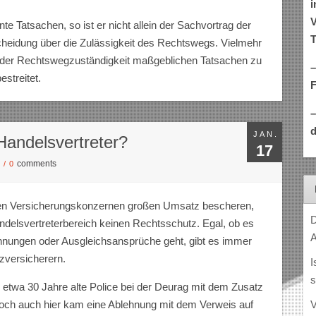
i
V
te Tatsachen, so ist er nicht allein der Sachvortrag der
T
cheidung über die Zulässigkeit des Rechtswegs. Vielmehr
ng der Rechtswegzuständigkeit maßgeblichen Tatsachen zu
–
streitet.
d
JAN.
Handelsvertreter?
17
comments
S
/
0
 den Versicherungskonzernen großen Umsatz bescheren,
D
andelsvertreterbereich keinen Rechtsschutz. Egal, ob es
A
nungen oder Ausgleichsansprüche geht, gibt es immer
zversicherern.
I
s
ne etwa 30 Jahre alte Police bei der Deurag mit dem Zusatz
V
och auch hier kam eine Ablehnung mit dem Verweis auf