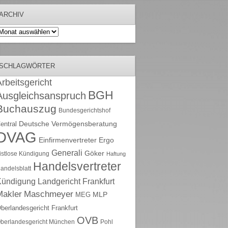
ARCHIV
rchiv
SCHLAGWÖRTER
rbeitsgericht
BGH
Ausgleichsanspruch
Buchauszug
Bundesgerichtshof
Deutsche Vermögensberatung
entral
DVAG
Einfirmenvertreter
Ergo
Generali
Göker
ristlose Kündigung
Haftung
Handelsvertreter
andelsblatt
Kündigung
Landgericht Frankfurt
Maschmeyer
Makler
MLP
MEG
berlandesgericht Frankfurt
OVB
berlandesgericht München
Pohl