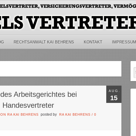
OG
RECHTSANWALT KAI BEHRENS
KONTAKT
IMPRESSU
AUG.
des Arbeitsgerichtes bei
15
m Handesvertreter
posted by
ON RA KAI BEHRENS
RA KAI BEHRENS
/
0