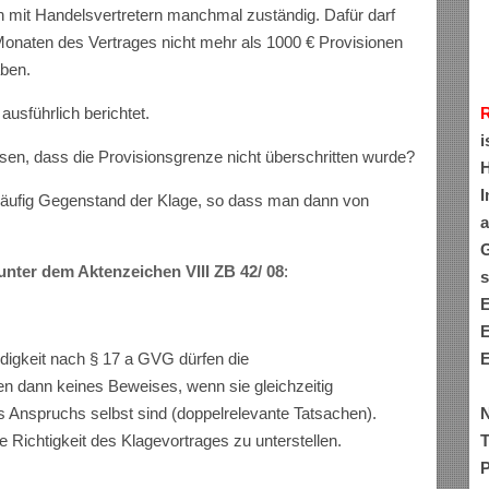
ten mit Handelsvertretern manchmal zuständig. Dafür darf
 Monaten des Vertrages nicht mehr als 1000 € Provisionen
aben.
usführlich berichtet.
i
en, dass die Provisionsgrenze nicht überschritten wurde?
H
I
häufig Gegenstand der Klage, so dass man dann von
a
G
nter dem Aktenzeichen VIII ZB 42/ 08
:
s
E
E
E
digkeit nach § 17 a GVG dürfen die
n dann keines Beweises, wenn sie gleichzeitig
N
Anspruchs selbst sind (doppelrelevante Tatsachen).
T
ie Richtigkeit des Klagevortrages zu unterstellen.
P