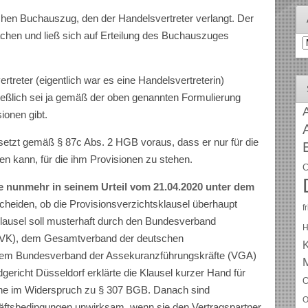
chen Buchauszug, den der Handelsvertreter verlangt. Der
 machen und ließ sich auf Erteilung des Buchauszuges
A
rtreter (eigentlich war es eine Handelsvertreterin)
ießlich sei ja gemäß der oben genannten Formulierung
A
ionen gibt.
etzt gemäß § 87c Abs. 2 HGB voraus, dass er nur für die
 kann, für die ihm Provisionen zu stehen.
C
 nunmehr in seinem Urteil vom 21.04.2020 unter dem
cheiden, ob die Provisionsverzichtsklausel überhaupt
f
klausel soll musterhaft durch den Bundesverband
H
BVK), dem Gesamtverband der deutschen
dem Bundesverband der Assekuranzführungskräfte (VGA)
ericht Düsseldorf erklärte die Klausel kurzer Hand für
O
ehe im Widerspruch zu § 307 BGB. Danach sind
O
ftsbedingungen unwirksam, wenn sie den Vertragspartner