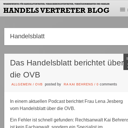
Handelsblatt
Das Handelsblatt berichtet über
die OVB
posted by
comments
ALLGEMEIN
/
OVB
RA KAI BEHRENS
/
0
In einem aktuellen Podcast berichtet Frau Lena Jesberg
vom Handelsblatt über die OVB.
Ein Fehler ist schnell gefunden: Rechtsanwalt Kai Behren
ist kein Fachanwalt, sondern ein Spezialist im