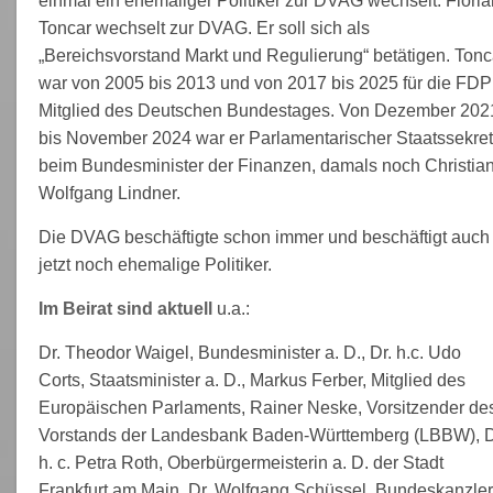
einmal ein ehemaliger Politiker zur DVAG wechselt. Floria
Toncar wechselt zur DVAG. Er soll sich als
„Bereichsvorstand Markt und Regulierung“ betätigen. Tonc
war von 2005 bis 2013 und von 2017 bis 2025 für die FDP
Mitglied des Deutschen Bundestages. Von Dezember 202
bis November 2024 war er Parlamentarischer Staatssekret
beim Bundesminister der Finanzen, damals noch Christia
Wolfgang Lindner.
Die DVAG beschäftigte schon immer und beschäftigt auch
jetzt noch ehemalige Politiker.
Im Beirat sind aktuell
u.a.:
Dr. Theodor Waigel, Bundesminister a. D., Dr. h.c. Udo
Corts, Staatsminister a. D., Markus Ferber, Mitglied des
Europäischen Parlaments, Rainer Neske, Vorsitzender de
Vorstands der Landesbank Baden-Württemberg (LBBW), D
h. c. Petra Roth, Oberbürgermeisterin a. D. der Stadt
Frankfurt am Main, Dr. Wolfgang Schüssel, Bundeskanzler