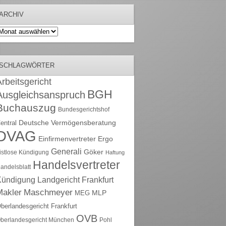
ARCHIV
rchiv
SCHLAGWÖRTER
rbeitsgericht
BGH
Ausgleichsanspruch
Buchauszug
Bundesgerichtshof
Deutsche Vermögensberatung
entral
DVAG
Einfirmenvertreter
Ergo
Generali
Göker
ristlose Kündigung
Haftung
Handelsvertreter
andelsblatt
Kündigung
Landgericht Frankfurt
Maschmeyer
Makler
MLP
MEG
berlandesgericht Frankfurt
OVB
berlandesgericht München
Pohl