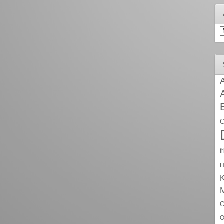
A
A
C
f
H
O
O