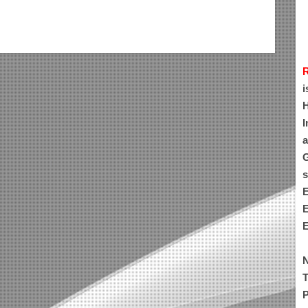
i
H
I
a
G
s
E
E
E
N
T
P