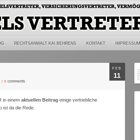
OG
RECHTSANWALT KAI BEHRENS
KONTAKT
IMPRESSU
FEB.
11
comments
S
/
0
R in einem
aktuellen Beitrag
einige vertriebliche
 ist da die Rede.