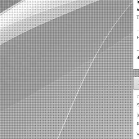
i
V
T
–
d
D
A
I
s
V