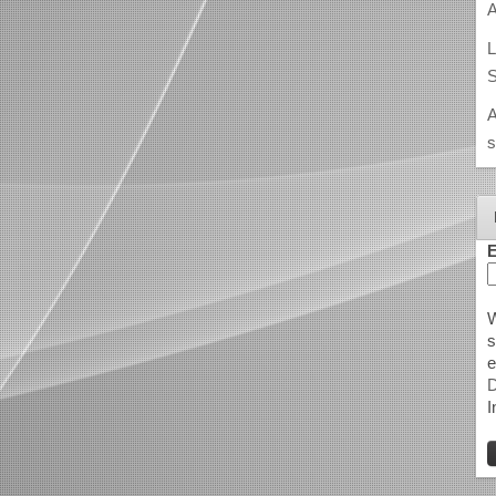
A
L
S
A
s
E
W
s
e
D
I