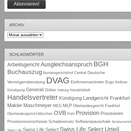
ARCHIV
Archiv
SCHLAGWÖRTER
BGH
Ausgleichsanspruch
Arbeitsgericht
Buchauszug
Deutsche
Central
Bundesgerichtshof
DVAG
Vermögensberatung
Einfirmenvertreter
Ergo
fristlose
Generali
Göker
Kündigung
Handelsblatt
Haftung
Handelsvertreter
Kündigung
Landgericht Frankfurt
Maschmeyer
Makler
MLP
MEG
Oberlandesgericht Frankfurt
OVB
Provision
Provisionen
Oberlandesgericht München
Pohl
Provisionsvorschüsse
Schadenersatz
Softwarepauschale
Strukturvertr
Urteil
Swiss Life Select
Swiss Life Select
Swiss Life