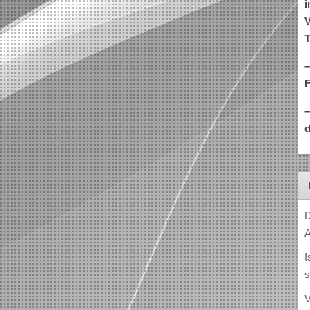
i
V
T
–
d
D
A
I
s
V