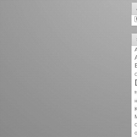
A
A
C
f
H
O
O