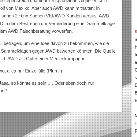
Wie segensreich unaufhörlich sprudelnde Ölquellen sein
olf von Mexiko. Aber auch AWD kann mithalten: In
etzt schon 2 : 0 in Sachen VKI/AWD-Kunden versus AWD.
WD
in dem Bestreben um Verhinderung einer Sammelklage
e dem AWD Falschberatung vorwerfen.
i
l befragen, um eine Idee davon zu bekommen, wie die
H
ren Sammelklagen gegen AWD bewerten könnten. Die Quelle
I
sich AWD
als Opfer einer Medienkampagne.
a
G
g, alles nur
Einzelfälle
(Plural!)
s
 Jaaa, so könnte es sein …. Oder eben doch nur
E
tan?
E
E
N
T
P