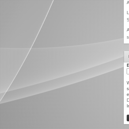
A
L
S
A
s
E
W
s
e
D
I