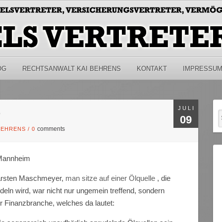
OG
RECHTSANWALT KAI BEHRENS
KONTAKT
IMPRESSU
JULI
D
09
comments
 BEHRENS
/
0
 Mannheim
arsten Maschmeyer,
man sitze auf einer Ölquelle
, die
udeln wird, war nicht nur ungemein treffend, sondern
r Finanzbranche, welches da lautet: