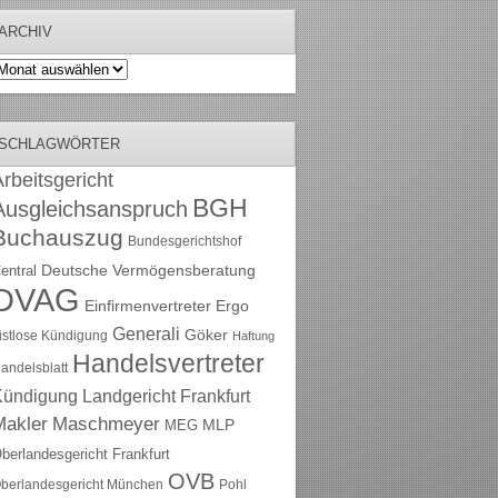
ARCHIV
rchiv
SCHLAGWÖRTER
rbeitsgericht
BGH
Ausgleichsanspruch
Buchauszug
Bundesgerichtshof
Deutsche Vermögensberatung
entral
DVAG
Einfirmenvertreter
Ergo
Generali
Göker
ristlose Kündigung
Haftung
Handelsvertreter
andelsblatt
Kündigung
Landgericht Frankfurt
Maschmeyer
Makler
MLP
MEG
berlandesgericht Frankfurt
OVB
berlandesgericht München
Pohl