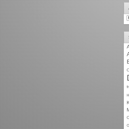
A
A
C
f
H
O
O