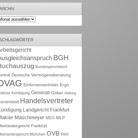
ARCHIV
rchiv
SCHLAGWÖRTER
rbeitsgericht
BGH
Ausgleichsanspruch
Buchauszug
Bundesgerichtshof
Deutsche Vermögensberatung
entral
DVAG
Einfirmenvertreter
Ergo
Generali
Göker
ristlose Kündigung
Haftung
Handelsvertreter
andelsblatt
Kündigung
Landgericht Frankfurt
Maschmeyer
Makler
MLP
MEG
berlandesgericht Frankfurt
OVB
berlandesgericht München
Pohl