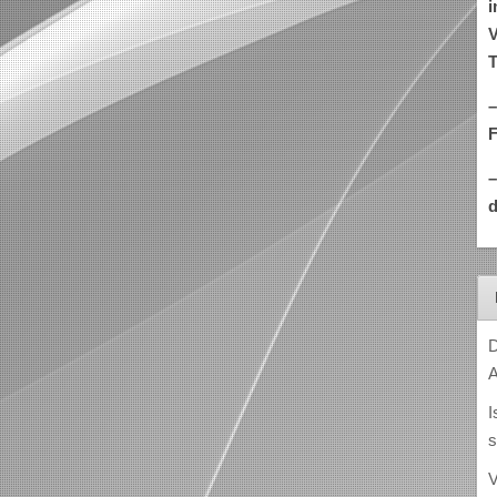
i
V
T
–
d
D
A
I
s
V