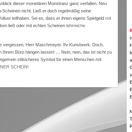
blick dieser monetären Monstranz ganz verfallen. Neu
o-Scheinen nicht. Ließ er doch regelmäßig seine
llust teilhaben. Sei es, dass er ihnen eigens Spielgeld
mit
ken ließ oder mit echten Scheinen
lehrreiche
i
Frage vergessen, Herr Maschmeyer. Ihr Kunstwerk. Doch,
H
n Ihrem Büro hängen lassen! … Nein, nein, das ist nicht zu
I
 ungemein stilsicheres Symbol für einen Menschen mit
a
NER SCHEIN!
G
s
E
E
E
N
T
P