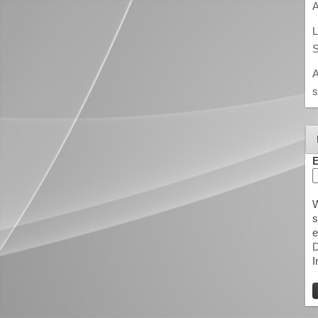
A
L
S
A
s
E
W
s
e
D
I