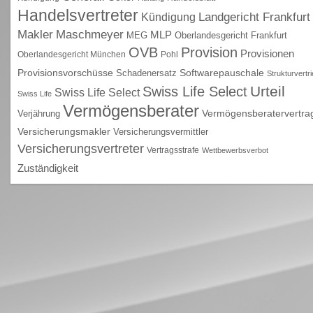
Handelsvertreter
Kündigung
Landgericht Frankfurt
Maschmeyer
Makler
MLP
MEG
Oberlandesgericht Frankfurt
OVB
Provision
Provisionen
Oberlandesgericht München
Pohl
Provisionsvorschüsse
Schadenersatz
Softwarepauschale
Strukturvertr
Urteil
Swiss Life Select
Swiss Life Select
Swiss Life
Vermögensberater
Vermögensberatervertra
Verjährung
Versicherungsmakler
Versicherungsvermittler
Versicherungsvertreter
Vertragsstrafe
Wettbewerbsverbot
Zuständigkeit