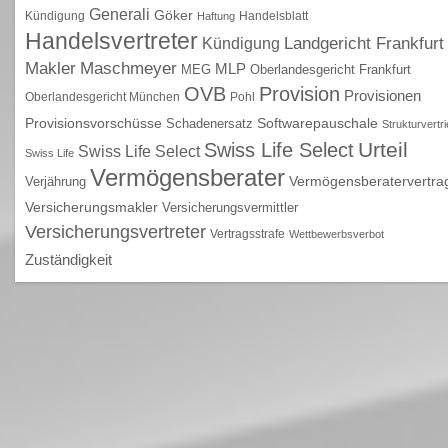
Generali
Göker
Kündigung
Handelsblatt
Haftung
Handelsvertreter
Kündigung
Landgericht Frankfurt
Maschmeyer
Makler
MLP
MEG
Oberlandesgericht Frankfurt
OVB
Provision
Provisionen
Oberlandesgericht München
Pohl
Provisionsvorschüsse
Schadenersatz
Softwarepauschale
Strukturvertr
Urteil
Swiss Life Select
Swiss Life Select
Swiss Life
Vermögensberater
Vermögensberatervertra
Verjährung
Versicherungsmakler
Versicherungsvermittler
Versicherungsvertreter
Vertragsstrafe
Wettbewerbsverbot
Zuständigkeit