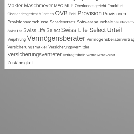
Maschmeyer
Makler
MLP
MEG
Oberlandesgericht Frankfurt
OVB
Provision
Provisionen
Oberlandesgericht München
Pohl
Provisionsvorschüsse
Schadenersatz
Softwarepauschale
Strukturvertr
Urteil
Swiss Life Select
Swiss Life Select
Swiss Life
Vermögensberater
Vermögensberatervertra
Verjährung
Versicherungsmakler
Versicherungsvermittler
Versicherungsvertreter
Vertragsstrafe
Wettbewerbsverbot
Zuständigkeit