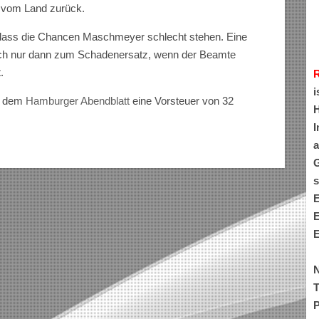
zt vom Land zurück.
 dass die Chancen Maschmeyer schlecht stehen. Eine
zlich nur dann zum Schadenersatz, wenn der Beamte
.
i
h dem
Hamburger Abendblatt
eine Vorsteuer von 32
H
I
a
G
s
E
E
E
N
T
P