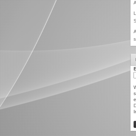
A
L
S
A
s
E
W
s
e
D
I