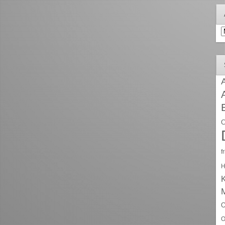
A
A
C
f
H
O
O