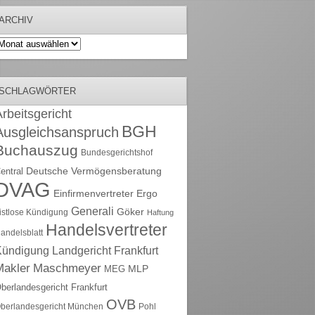
ARCHIV
rchiv
SCHLAGWÖRTER
rbeitsgericht
BGH
Ausgleichsanspruch
Buchauszug
Bundesgerichtshof
Deutsche Vermögensberatung
entral
DVAG
Einfirmenvertreter
Ergo
Generali
Göker
ristlose Kündigung
Haftung
Handelsvertreter
andelsblatt
Kündigung
Landgericht Frankfurt
Maschmeyer
Makler
MLP
MEG
berlandesgericht Frankfurt
OVB
berlandesgericht München
Pohl