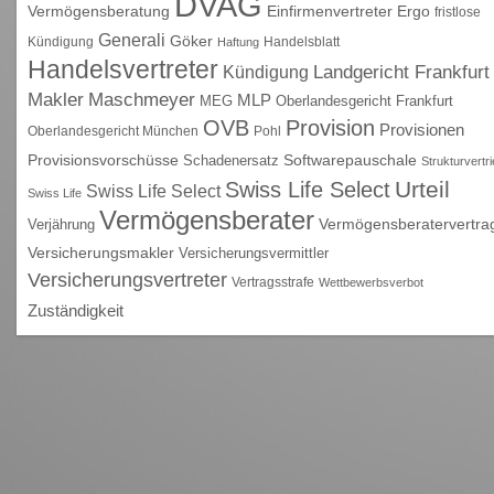
DVAG
Vermögensberatung
Einfirmenvertreter
Ergo
fristlose
Generali
Göker
Kündigung
Handelsblatt
Haftung
Handelsvertreter
Kündigung
Landgericht Frankfurt
Maschmeyer
Makler
MLP
MEG
Oberlandesgericht Frankfurt
OVB
Provision
Provisionen
Oberlandesgericht München
Pohl
Provisionsvorschüsse
Schadenersatz
Softwarepauschale
Strukturvertr
Urteil
Swiss Life Select
Swiss Life Select
Swiss Life
Vermögensberater
Vermögensberatervertra
Verjährung
Versicherungsmakler
Versicherungsvermittler
Versicherungsvertreter
Vertragsstrafe
Wettbewerbsverbot
Zuständigkeit