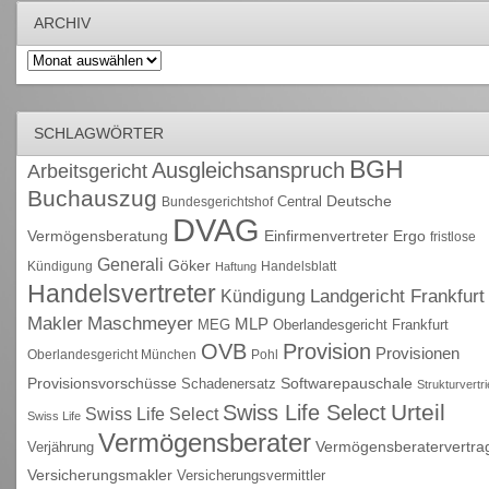
ARCHIV
Archiv
SCHLAGWÖRTER
BGH
Ausgleichsanspruch
Arbeitsgericht
Buchauszug
Deutsche
Central
Bundesgerichtshof
DVAG
Vermögensberatung
Einfirmenvertreter
Ergo
fristlose
Generali
Göker
Kündigung
Handelsblatt
Haftung
Handelsvertreter
Kündigung
Landgericht Frankfurt
Maschmeyer
Makler
MLP
MEG
Oberlandesgericht Frankfurt
OVB
Provision
Provisionen
Oberlandesgericht München
Pohl
Provisionsvorschüsse
Schadenersatz
Softwarepauschale
Strukturvertr
Urteil
Swiss Life Select
Swiss Life Select
Swiss Life
Vermögensberater
Vermögensberatervertra
Verjährung
Versicherungsmakler
Versicherungsvermittler