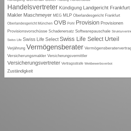
Handelsvertreter
Kündigung
Landgericht Frankfurt
Maschmeyer
Makler
MLP
MEG
Oberlandesgericht Frankfurt
OVB
Provision
Provisionen
Oberlandesgericht München
Pohl
Provisionsvorschüsse
Schadenersatz
Softwarepauschale
Strukturvertr
Urteil
Swiss Life Select
Swiss Life Select
Swiss Life
Vermögensberater
Vermögensberatervertra
Verjährung
Versicherungsmakler
Versicherungsvermittler
Versicherungsvertreter
Vertragsstrafe
Wettbewerbsverbot
Zuständigkeit