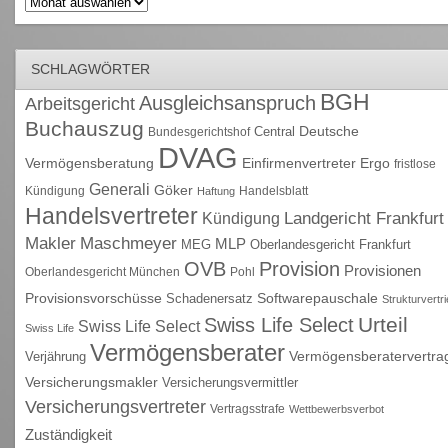
Archiv
SCHLAGWÖRTER
BGH
Ausgleichsanspruch
Arbeitsgericht
Buchauszug
Deutsche
Central
Bundesgerichtshof
DVAG
Vermögensberatung
Einfirmenvertreter
Ergo
fristlose
Generali
Göker
Kündigung
Handelsblatt
Haftung
Handelsvertreter
Kündigung
Landgericht Frankfurt
Maschmeyer
Makler
MLP
MEG
Oberlandesgericht Frankfurt
OVB
Provision
Provisionen
Oberlandesgericht München
Pohl
Provisionsvorschüsse
Schadenersatz
Softwarepauschale
Strukturvertr
Urteil
Swiss Life Select
Swiss Life Select
Swiss Life
Vermögensberater
Vermögensberatervertra
Verjährung
Versicherungsmakler
Versicherungsvermittler
Versicherungsvertreter
Vertragsstrafe
Wettbewerbsverbot
Zuständigkeit