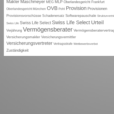
Maschmeyer
Makler
MLP
MEG
Oberlandesgericht Frankfurt
OVB
Provision
Provisionen
Oberlandesgericht München
Pohl
Provisionsvorschüsse
Schadenersatz
Softwarepauschale
Strukturvertr
Urteil
Swiss Life Select
Swiss Life Select
Swiss Life
Vermögensberater
Vermögensberatervertra
Verjährung
Versicherungsmakler
Versicherungsvermittler
Versicherungsvertreter
Vertragsstrafe
Wettbewerbsverbot
Zuständigkeit