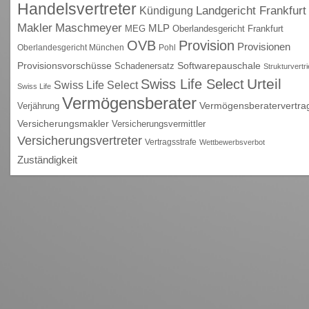
Handelsvertreter
Kündigung
Landgericht Frankfurt
Maschmeyer
Makler
MLP
MEG
Oberlandesgericht Frankfurt
OVB
Provision
Provisionen
Oberlandesgericht München
Pohl
Provisionsvorschüsse
Schadenersatz
Softwarepauschale
Strukturvertr
Urteil
Swiss Life Select
Swiss Life Select
Swiss Life
Vermögensberater
Vermögensberatervertra
Verjährung
Versicherungsmakler
Versicherungsvermittler
Versicherungsvertreter
Vertragsstrafe
Wettbewerbsverbot
Zuständigkeit