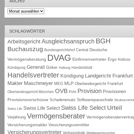
ARCHIV
Archiv
SCHLAGWÖRTER
BGH
Ausgleichsanspruch
Arbeitsgericht
Buchauszug
Deutsche
Central
Bundesgerichtshof
DVAG
Vermögensberatung
Einfirmenvertreter
Ergo
fristlose
Generali
Göker
Kündigung
Handelsblatt
Haftung
Handelsvertreter
Kündigung
Landgericht Frankfurt
Maschmeyer
Makler
MLP
MEG
Oberlandesgericht Frankfurt
OVB
Provision
Provisionen
Oberlandesgericht München
Pohl
Provisionsvorschüsse
Schadenersatz
Softwarepauschale
Strukturvertr
Urteil
Swiss Life Select
Swiss Life Select
Swiss Life
Vermögensberater
Vermögensberatervertra
Verjährung
Versicherungsmakler
Versicherungsvermittler
Versicherungsvertreter
Vertragsstrafe
Wettbewerbsverbot