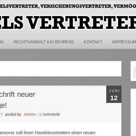
OG
RECHTSANWALT KAI BEHRENS
KONTAKT
IMPRESSU
JUNI
chrift neuer
12
ge!
posted by
comments
CT
ADMIN
/
0
nnover soll ihren Handelsvertretern einen neuen