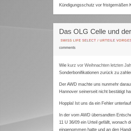
Kündigungsschutz vor fristgemäßen K
Das OLG Celle und d
SWISS LIFE SELECT
/
URTEILE VORGES
comments
Wie
kurz vor Weihnachten letzten Ja
Sonderbonifikationen zurück zu zahle
Der AWD machte uns nunmehr darauf 
Hannover seinerseit nicht bestätigt h
Hoppla! Ist uns da ein Fehler unterlauf
In der vom AWD übersandten Entsche
11 U 36/09 ein Urteil gefällt, wonac
eingenommen hatte und an den Hande