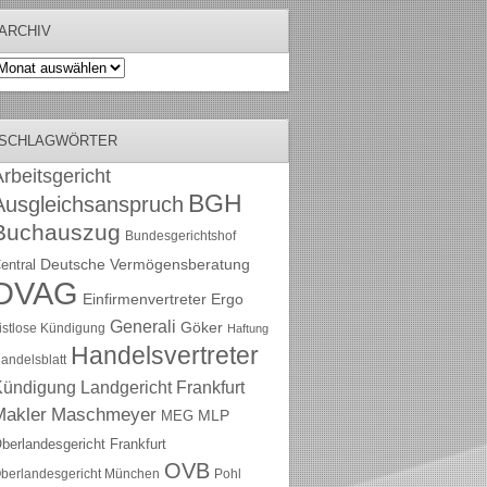
ARCHIV
rchiv
SCHLAGWÖRTER
rbeitsgericht
BGH
Ausgleichsanspruch
Buchauszug
Bundesgerichtshof
Deutsche Vermögensberatung
entral
DVAG
Einfirmenvertreter
Ergo
Generali
Göker
ristlose Kündigung
Haftung
Handelsvertreter
andelsblatt
Kündigung
Landgericht Frankfurt
Maschmeyer
Makler
MLP
MEG
berlandesgericht Frankfurt
OVB
berlandesgericht München
Pohl