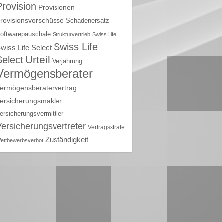
Provision
Provisionen
rovisionsvorschüsse
Schadenersatz
oftwarepauschale
Strukturvertrieb
Swiss Life
Swiss Life
wiss Life Select
Urteil
Select
Verjährung
Vermögensberater
ermögensberatervertrag
ersicherungsmakler
ersicherungsvermittler
Versicherungsvertreter
Vertragsstrafe
Zuständigkeit
ettbewerbsverbot