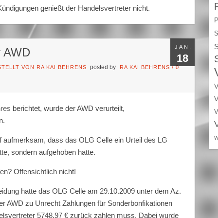
ündigungen genießt der Handelsvertreter nicht.
P
S
S
JAN.
er AWD
18
posted by
TELLT VON RA KAI BEHRENS
RA KAI BEHRENS
/
0
V
V
hres
berichtet, wurde der AWD verurteilt,
V
n.
W
aufmerksam, dass das OLG Celle ein Urteil des LG
atte, sondern aufgehoben hatte.
en? Offensichtlich nicht!
idung hatte das OLG Celle am 29.10.2009 unter dem Az.
h der AWD zu Unrecht Zahlungen für Sonderbonfikationen
lsvertreter 5748,97 € zurück zahlen muss. Dabei wurde