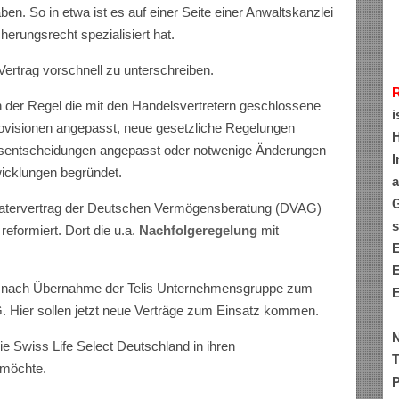
en. So in etwa ist es auf einer Seite einer Anwaltskanzlei
cherungsrecht spezialisiert hat.
Vertrag vorschnell zu unterschreiben.
n der Regel die mit den Handelsvertretern geschlossene
i
ovisionen angepasst, neue gesetzliche Regelungen
H
htsentscheidungen angepasst oder notwenige Änderungen
I
wicklungen begründet.
a
G
ratervertrag der Deutschen Vermögensberatung (DVAG)
s
eformiert. Dort die u.a.
Nachfolgeregelung
mit
E
E
rt nach Übernahme der Telis Unternehmensgruppe zum
E
G. Hier sollen jetzt neue Verträge zum Einsatz kommen.
N
ie Swiss Life Select Deutschland in ihren
T
 möchte.
P