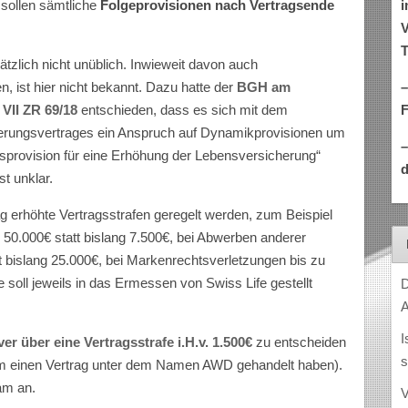
i
 sollen sämtliche
Folgeprovisionen nach Vertragsende
V
T
tzlich nicht unüblich. Inwieweit davon auch
–
n, ist hier nicht bekannt. Dazu hatte der
BGH am
VII ZR 69/18
entschieden, dass es sich mit dem
rungsvertrages ein Anspruch auf Dynamikprovisionen um
sprovision für eine Erhöhung der Lebensversicherung“
d
st unklar.
 erhöhte Vertragsstrafen geregelt werden, zum Beispiel
50.000€ statt bislang 7.500€, bei Abwerben anderer
t bislang 25.000€, bei Markenrechtsverletzungen bis zu
 soll jeweils in das Ermessen von Swiss Life gestellt
D
A
I
r über eine Vertragsstrafe i.H.v. 1.500€
zu entscheiden
s
um einen Vertrag unter dem Namen AWD gehandelt haben).
am an.
V