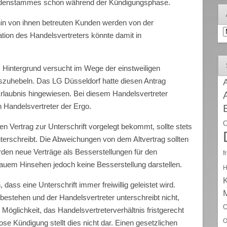
Kundenstammes schon während der Kündigungsphase.
ahin von ihnen betreuten Kunden werden von der
A
tation des Handelsvertreters könnte damit in
m Hintergrund versucht im Wege der einstweiligen
uszuhebeln. Das LG Düsseldorf hatte diesen Antrag
A
Erlaubnis hingewiesen. Bei diesem Handelsvertreter
 Handelsvertreter der Ergo.
C
en Vertrag zur Unterschrift vorgelegt bekommt, sollte stets
nterschreibt. Die Abweichungen von dem Altvertrag sollten
rden neue Verträge als Besserstellungen für den
f
nauem Hinsehen jedoch keine Besserstellung darstellen.
H
dass eine Unterschrift immer freiwillig geleistet wird.
ft bestehen und der Handelsvertreter unterschreibt nicht,
O
e Möglichkeit, das Handelsvertreterverhältnis fristgerecht
O
lose Kündigung stellt dies nicht dar. Einen gesetzlichen