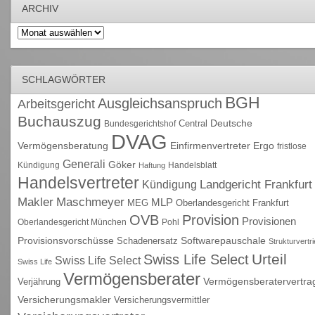
ARCHIV
Archiv
SCHLAGWÖRTER
BGH
Ausgleichsanspruch
Arbeitsgericht
Buchauszug
Deutsche
Central
Bundesgerichtshof
DVAG
Vermögensberatung
Einfirmenvertreter
Ergo
fristlose
Generali
Göker
Kündigung
Handelsblatt
Haftung
Handelsvertreter
Kündigung
Landgericht Frankfurt
Maschmeyer
Makler
MLP
MEG
Oberlandesgericht Frankfurt
OVB
Provision
Provisionen
Oberlandesgericht München
Pohl
Provisionsvorschüsse
Schadenersatz
Softwarepauschale
Strukturvertr
Urteil
Swiss Life Select
Swiss Life Select
Swiss Life
Vermögensberater
Vermögensberatervertra
Verjährung
Versicherungsmakler
Versicherungsvermittler