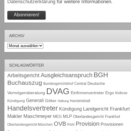
Datenschutzerklärung
für weitere Informationen.
ARCHIV
Archiv
SCHLAGWÖRTER
BGH
Ausgleichsanspruch
Arbeitsgericht
Buchauszug
Deutsche
Central
Bundesgerichtshof
DVAG
Vermögensberatung
Einfirmenvertreter
Ergo
fristlose
Generali
Göker
Kündigung
Handelsblatt
Haftung
Handelsvertreter
Kündigung
Landgericht Frankfurt
Maschmeyer
Makler
MLP
MEG
Oberlandesgericht Frankfurt
OVB
Provision
Provisionen
Oberlandesgericht München
Pohl