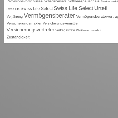
Provisionsvorschüsse
Schadenersatz
Softwarepauschale
Strukturvertr
Urteil
Swiss Life Select
Swiss Life Select
Swiss Life
Vermögensberater
Vermögensberatervertra
Verjährung
Versicherungsmakler
Versicherungsvermittler
Versicherungsvertreter
Vertragsstrafe
Wettbewerbsverbot
Zuständigkeit