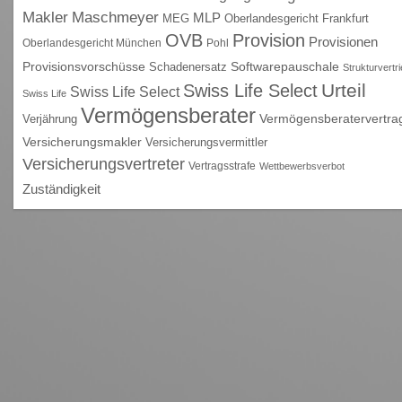
Maschmeyer
Makler
MLP
MEG
Oberlandesgericht Frankfurt
OVB
Provision
Provisionen
Oberlandesgericht München
Pohl
Provisionsvorschüsse
Schadenersatz
Softwarepauschale
Strukturvertr
Urteil
Swiss Life Select
Swiss Life Select
Swiss Life
Vermögensberater
Vermögensberatervertra
Verjährung
Versicherungsmakler
Versicherungsvermittler
Versicherungsvertreter
Vertragsstrafe
Wettbewerbsverbot
Zuständigkeit