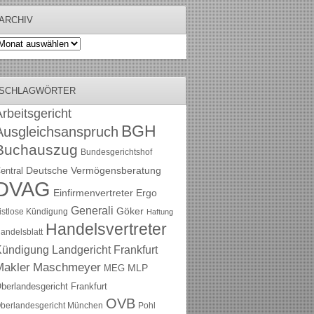
ARCHIV
rchiv
SCHLAGWÖRTER
rbeitsgericht
BGH
Ausgleichsanspruch
Buchauszug
Bundesgerichtshof
Deutsche Vermögensberatung
entral
DVAG
Einfirmenvertreter
Ergo
Generali
Göker
ristlose Kündigung
Haftung
Handelsvertreter
andelsblatt
Kündigung
Landgericht Frankfurt
Maschmeyer
Makler
MLP
MEG
berlandesgericht Frankfurt
OVB
berlandesgericht München
Pohl