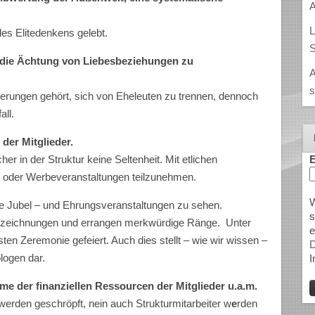
A
L
es Elitedenkens gelebt.
S
r die Ächtung von Liebesbeziehungen zu
A
s
derungen gehört, sich von Eheleuten zu trennen, dennoch
all.
der Mitglieder.
E
er in der Struktur keine Seltenheit. Mit etlichen
n oder Werbeveranstaltungen teilzunehmen.
W
 Jubel – und Ehrungsveranstaltungen zu sehen.
s
szeichnungen und errangen merkwürdige Ränge. Unter
e
sten Zeremonie gefeiert. Auch dies stellt – wie wir wissen –
D
logen dar.
I
me der finanziellen Ressourcen der Mitglieder u.a.m.
 werden geschröpft, nein auch Strukturmitarbeiter w
e
rden