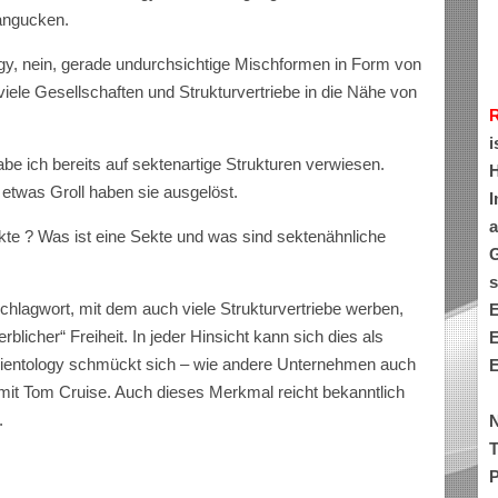
angucken.
logy, nein, gerade undurchsichtige Mischformen in Form von
iele Gesellschaften und Strukturvertriebe in die Nähe von
.
i
habe ich bereits auf sektenartige Strukturen verwiesen.
H
h etwas Groll haben sie ausgelöst.
I
a
te ? Was ist eine Sekte und was sind sektenähnliche
G
s
 Schlagwort, mit dem auch viele Strukturvertriebe werben,
E
rblicher“ Freiheit. In jeder Hinsicht kann sich dies als
E
cientology schmückt sich – wie andere Unternehmen auch
E
mit Tom Cruise. Auch dieses Merkmal reicht bekanntlich
.
N
T
P