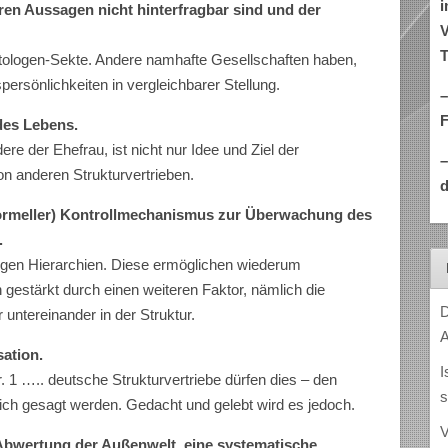
i
ren Aussagen nicht hinterfragbar sind und der
V
T
ntologen-Sekte. Andere namhafte Gesellschaften haben,
persönlichkeiten in vergleichbarer Stellung.
–
des Lebens.
re der Ehefrau, ist nicht nur Idee und Ziel der
n anderen Strukturvertrieben.
d
informeller) Kontrollmechanismus zur Überwachung des
.
rengen Hierarchien. Diese ermöglichen wiederum
h gestärkt durch einen weiteren Faktor, nämlich die
D
r untereinander in der Struktur.
A
ation.
I
r. 1 ….. deutsche Strukturvertriebe dürfen dies – den
s
lich gesagt werden. Gedacht und gelebt wird es jedoch.
V
Abwertung der Außenwelt, eine systematische