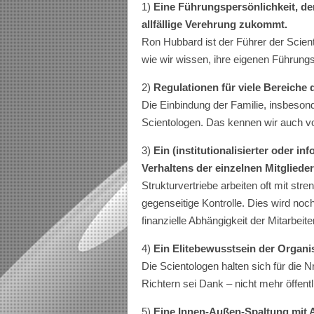
1)
Eine Führungspersönlichkeit, de
allfällige Verehrung zukommt.
Ron Hubbard ist der Führer der Scie
wie wir wissen, ihre eigenen Führungs
2)
Regulationen für viele Bereiche 
Die Einbindung der Familie, insbesonde
Scientologen. Das kennen wir auch vo
3)
Ein (institutionalisierter oder 
Verhaltens der einzelnen Mitglieder
Strukturvertriebe arbeiten oft mit st
gegenseitige Kontrolle. Dies wird noc
finanzielle Abhängigkeit der Mitarbeite
4)
Ein Elitebewusstsein der Organis
Die Scientologen halten sich für die N
Richtern sei Dank – nicht mehr öffent
5)
Eine Innen-Außen-Spaltung mit 