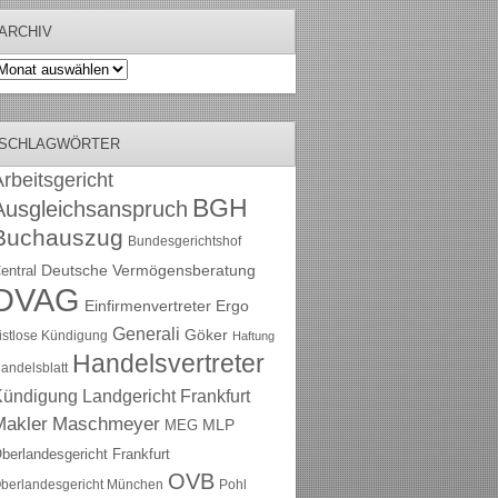
ARCHIV
rchiv
SCHLAGWÖRTER
rbeitsgericht
BGH
Ausgleichsanspruch
Buchauszug
Bundesgerichtshof
Deutsche Vermögensberatung
entral
DVAG
Einfirmenvertreter
Ergo
Generali
Göker
ristlose Kündigung
Haftung
Handelsvertreter
andelsblatt
Kündigung
Landgericht Frankfurt
Maschmeyer
Makler
MLP
MEG
berlandesgericht Frankfurt
OVB
berlandesgericht München
Pohl