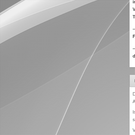
i
V
T
–
d
D
A
I
s
V