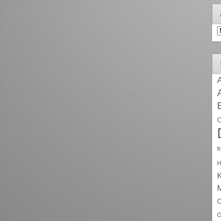
A
A
C
f
H
O
O