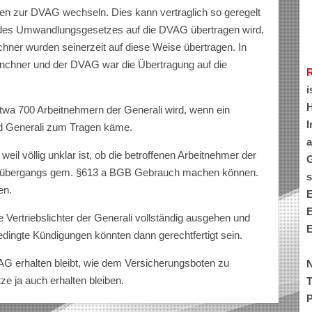
llen zur DVAG wechseln. Dies kann vertraglich so geregelt
 des Umwandlungsgesetzes auf die DVAG übertragen wird.
ner wurden seinerzeit auf diese Weise übertragen. In
chner und der DVAG war die Übertragung auf die
i
H
twa 700 Arbeitnehmern der Generali wird, wenn ein
I
d Generali zum Tragen käme.
a
 weil völlig unklar ist, ob die betroffenen Arbeitnehmer der
G
bsübergangs gem. §613 a BGB Gebrauch machen können.
s
en.
E
E
e Vertriebslichter der Generali vollständig ausgehen und
E
bedingte Kündigungen könnten dann gerechtfertigt sein.
AG erhalten bleibt, wie dem Versicherungsboten zu
N
ze ja auch erhalten bleiben.
T
P