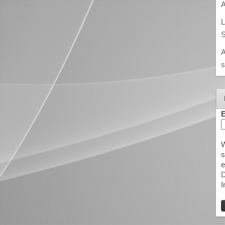
A
L
S
A
s
E
W
s
e
D
I