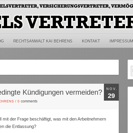
OG
RECHTSANWALT KAI BEHRENS
KONTAKT
IMPRESSU
NOV.
bedingte Kündigungen vermeiden?
29
comments
BEHRENS
/
0
l
mit der Frage beschäftigt, was mit den Arbeitnehmern
nen die Entlassung?