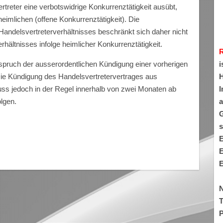
treter eine verbotswidrige Konkurrenztätigkeit ausübt,
mlichen (offene Konkurrenztätigkeit). Die
andelsvertreterverhältnisses beschränkt sich daher nicht
rhältnisses infolge heimlicher Konkurrenztätigkeit.
i
sspruch der ausserordentlichen Kündigung einer vorherigen
H
e Kündigung des Handelsvertretervertrages aus
I
s jedoch in der Regel innerhalb von zwei Monaten ab
a
lgen.
G
s
E
E
E
N
T
P