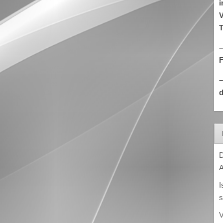
i
V
T
–
d
D
A
I
s
V