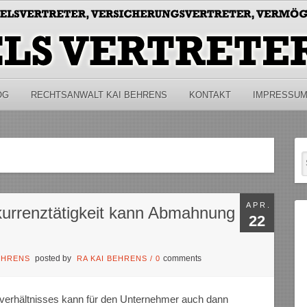
OG
RECHTSANWALT KAI BEHRENS
KONTAKT
IMPRESSU
APR.
urrenztätigkeit kann Abmahnung
22
posted by
comments
EHRENS
RA KAI BEHRENS
/
0
rverhältnisses kann für den Unternehmer auch dann