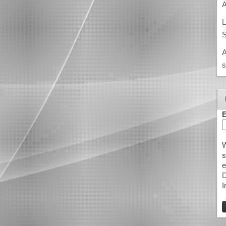
A
L
S
A
s
E
W
s
e
D
I