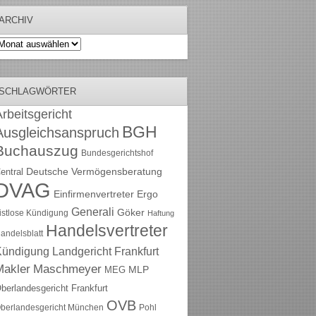
ARCHIV
rchiv
SCHLAGWÖRTER
rbeitsgericht
BGH
Ausgleichsanspruch
Buchauszug
Bundesgerichtshof
Deutsche Vermögensberatung
entral
DVAG
Einfirmenvertreter
Ergo
Generali
Göker
ristlose Kündigung
Haftung
Handelsvertreter
andelsblatt
Kündigung
Landgericht Frankfurt
Maschmeyer
Makler
MLP
MEG
berlandesgericht Frankfurt
OVB
berlandesgericht München
Pohl