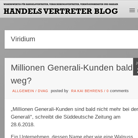
Viridium
Millionen Generali-Kunden bald
weg?
posted by
comments
ALLGEMEIN
/
DVAG
RA KAI BEHRENS
/
0
„Millionen Generali-Kunden sind bald nicht mehr bei de
Generali“,
schreibt die Süddeutsche Zeitung am
28.6.2018
.
Ein Unternehmen, dessen Name eher wie eine Walnuss