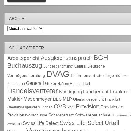
ARCHIV
Archiv
SCHLAGWÖRTER
BGH
Ausgleichsanspruch
Arbeitsgericht
Buchauszug
Deutsche
Central
Bundesgerichtshof
DVAG
Vermögensberatung
Einfirmenvertreter
Ergo
fristlose
Generali
Göker
Kündigung
Handelsblatt
Haftung
Handelsvertreter
Kündigung
Landgericht Frankfurt
Maschmeyer
Makler
MLP
MEG
Oberlandesgericht Frankfurt
OVB
Provision
Provisionen
Oberlandesgericht München
Pohl
Provisionsvorschüsse
Schadenersatz
Softwarepauschale
Strukturvertr
Urteil
Swiss Life Select
Swiss Life Select
Swiss Life
Vermögensberater