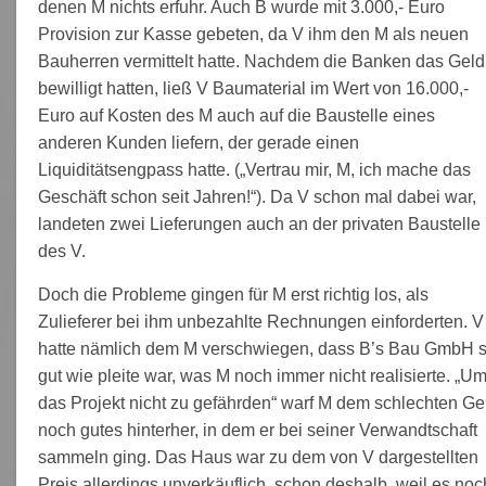
denen M nichts erfuhr. Auch B wurde mit 3.000,- Euro
Provision zur Kasse gebeten, da V ihm den M als neuen
Bauherren vermittelt hatte. Nachdem die Banken das Geld
bewilligt hatten, ließ V Baumaterial im Wert von 16.000,-
Euro auf Kosten des M auch auf die Baustelle eines
anderen Kunden liefern, der gerade einen
Liquiditätsengpass hatte. („Vertrau mir, M, ich mache das
Geschäft schon seit Jahren!“). Da V schon mal dabei war,
landeten zwei Lieferungen auch an der privaten Baustelle
des V.
Doch die Probleme gingen für M erst richtig los, als
Zulieferer bei ihm unbezahlte Rechnungen einforderten. V
hatte nämlich dem M verschwiegen, dass B’s Bau GmbH 
gut wie pleite war, was M noch immer nicht realisierte. „U
das Projekt nicht zu gefährden“ warf M dem schlechten Ge
noch gutes hinterher, in dem er bei seiner Verwandtschaft
sammeln ging. Das Haus war zu dem von V dargestellten
Preis allerdings unverkäuflich, schon deshalb, weil es noc