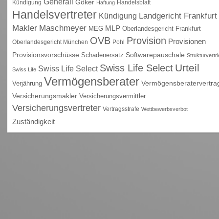
Generali
Göker
Kündigung
Handelsblatt
Haftung
Handelsvertreter
Kündigung
Landgericht Frankfurt
Maschmeyer
Makler
MLP
MEG
Oberlandesgericht Frankfurt
OVB
Provision
Provisionen
Oberlandesgericht München
Pohl
Provisionsvorschüsse
Schadenersatz
Softwarepauschale
Strukturvertr
Urteil
Swiss Life Select
Swiss Life Select
Swiss Life
Vermögensberater
Vermögensberatervertra
Verjährung
Versicherungsmakler
Versicherungsvermittler
Versicherungsvertreter
Vertragsstrafe
Wettbewerbsverbot
Zuständigkeit