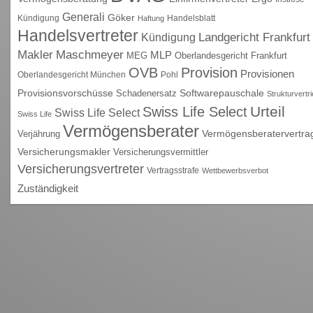
Generali
Göker
Kündigung
Handelsblatt
Haftung
Handelsvertreter
Kündigung
Landgericht Frankfurt
Maschmeyer
Makler
MLP
MEG
Oberlandesgericht Frankfurt
OVB
Provision
Provisionen
Oberlandesgericht München
Pohl
Provisionsvorschüsse
Schadenersatz
Softwarepauschale
Strukturvertr
Urteil
Swiss Life Select
Swiss Life Select
Swiss Life
Vermögensberater
Vermögensberatervertra
Verjährung
Versicherungsmakler
Versicherungsvermittler
Versicherungsvertreter
Vertragsstrafe
Wettbewerbsverbot
Zuständigkeit