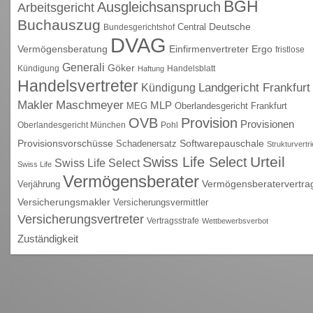
BGH
Ausgleichsanspruch
Arbeitsgericht
Buchauszug
Deutsche
Central
Bundesgerichtshof
DVAG
Vermögensberatung
Einfirmenvertreter
Ergo
fristlose
Generali
Göker
Kündigung
Handelsblatt
Haftung
Handelsvertreter
Kündigung
Landgericht Frankfurt
Maschmeyer
Makler
MLP
MEG
Oberlandesgericht Frankfurt
OVB
Provision
Provisionen
Oberlandesgericht München
Pohl
Provisionsvorschüsse
Schadenersatz
Softwarepauschale
Strukturvertr
Urteil
Swiss Life Select
Swiss Life Select
Swiss Life
Vermögensberater
Vermögensberatervertra
Verjährung
Versicherungsmakler
Versicherungsvermittler
Versicherungsvertreter
Vertragsstrafe
Wettbewerbsverbot
Zuständigkeit