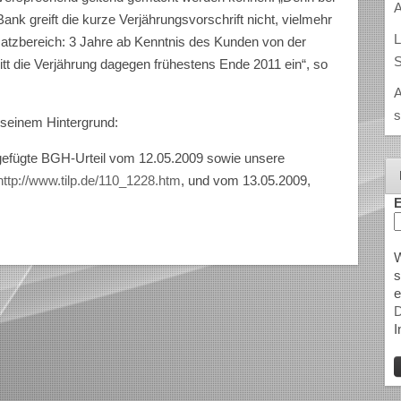
A
ank greift die kurze Verjährungsvorschrift nicht, vielmehr
L
rsatzbereich: 3 Jahre ab Kenntnis des Kunden von der
S
itt die Verjährung dagegen frühestens Ende 2011 ein“, so
A
s
 seinem Hintergrund:
gefügte BGH-Urteil vom 12.05.2009 sowie unsere
http://www.tilp.de/110_1228.htm
, und vom 13.05.2009,
E
W
s
e
D
I