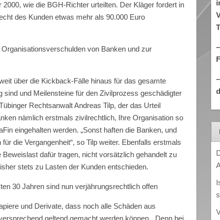
i
000, wie die BGH-Richter urteilten. Der Kläger fordert in
V
cht des Kunden etwas mehr als 90.000 Euro
T
–
 Organisationsverschulden von Banken und zur
ie weit über die Kickback-Fälle hinaus für das gesamte
d
sind und Meilensteine für den Zivilprozess geschädigter
 Tübinger Rechtsanwalt Andreas Tilp, der das Urteil
anken nämlich erstmals zivilrechtlich, Ihre Organisation so
Fin eingehalten werden. „Sonst haften die Banken, und
für die Vergangenheit“, so Tilp weiter. Ebenfalls erstmals
D
 Beweislast dafür tragen, nicht vorsätzlich gehandelt zu
A
bisher stets zu Lasten der Kunden entschieden.
I
ten 30 Jahren sind nun verjährungsrechtlich offen
s
rtpapiere und Derivate, dass noch alle Schäden aus
V
lgversprechend geltend gemacht werden können. „Denn bei