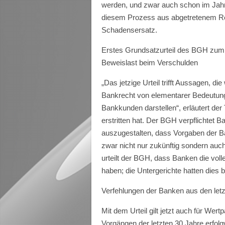
werden, und zwar auch schon im Jahr 2
diesem Prozess aus abgetretenem Re
Schadensersatz.
Erstes Grundsatzurteil des BGH zum
Beweislast beim Verschulden
„Das jetzige Urteil trifft Aussagen, d
Bankrecht von elementarer Bedeutung 
Bankkunden darstellen“, erläutert der
erstritten hat. Der BGH verpflichtet B
auszugestalten, dass Vorgaben der Ba
zwar nicht nur zukünftig sondern auch 
urteilt der BGH, dass Banken die volle
haben; die Untergerichte hatten dies 
Verfehlungen der Banken aus den letz
Mit dem Urteil gilt jetzt auch für We
Vorgängen der letzten 30 Jahre erfo