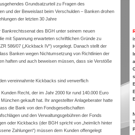
ausgehendes Grundsatzurteil zu Fragen des
en und der Beweislast beim Verschulden – Banken drohen
ehlungen der letzten 30 Jahre
 Der Bankrechtssenat des BGH unter seinem neuen
ie mit Spannung erwarteten schriftlichen Gründe zu
i
ZR 586/07 („Kickback IV“) vorgelegt. Danach stellt der
H
, dass Banken wegen Nichtumsetzung von Richtlinien der
I
en haften und auch beweisen müssen, dass sie Verstöße
a
G
s
en vereinnahmte Kickbacks sind verwerflich
E
E
 Kunden Recht, der im Jahr 2000 für rund 140.000 Euro
E
München gekauft hat. Ihr angestellter Anlageberater hatte
ss die Bank von den Fondsgesellschaften
N
fschlägen und den Verwaltungsgebühren der Fonds
T
en oder Kickbacks (der BGH spricht von „heimlich hinter
P
ssene Zahlungen“) müssen dem Kunden offengelegt