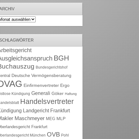
ARCHIV
rchiv
SCHLAGWÖRTER
rbeitsgericht
BGH
Ausgleichsanspruch
Buchauszug
Bundesgerichtshof
Deutsche Vermögensberatung
entral
DVAG
Einfirmenvertreter
Ergo
Generali
Göker
ristlose Kündigung
Haftung
Handelsvertreter
andelsblatt
Kündigung
Landgericht Frankfurt
Maschmeyer
Makler
MLP
MEG
berlandesgericht Frankfurt
OVB
berlandesgericht München
Pohl