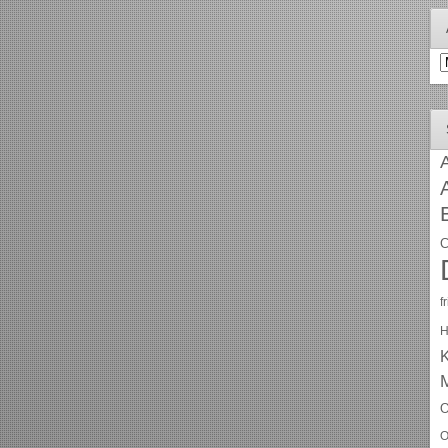
A
A
C
f
H
O
O