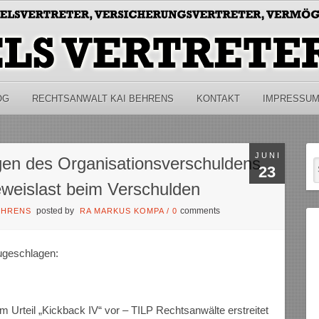
OG
RECHTSANWALT KAI BEHRENS
KONTAKT
IMPRESSU
JUNI
gen des Organisationsverschuldens
23
weislast beim Verschulden
posted by
comments
EHRENS
RA MARKUS KOMPA
/
0
zugeschlagen:
um Urteil „Kickback IV“ vor – TILP Rechtsanwälte erstreitet