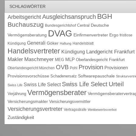
SCHLAGWÖRTER
BGH
Ausgleichsanspruch
Arbeitsgericht
Buchauszug
Deutsche
Central
Bundesgerichtshof
DVAG
Vermögensberatung
Einfirmenvertreter
Ergo
fristlose
Generali
Göker
Kündigung
Handelsblatt
Haftung
Handelsvertreter
Kündigung
Landgericht Frankfurt
Maschmeyer
Makler
MLP
MEG
Oberlandesgericht Frankfurt
OVB
Provision
Provisionen
Oberlandesgericht München
Pohl
Provisionsvorschüsse
Schadenersatz
Softwarepauschale
Strukturvertr
Urteil
Swiss Life Select
Swiss Life Select
Swiss Life
Vermögensberater
Vermögensberatervertra
Verjährung
Versicherungsmakler
Versicherungsvermittler
Versicherungsvertreter
Vertragsstrafe
Wettbewerbsverbot
Zuständigkeit