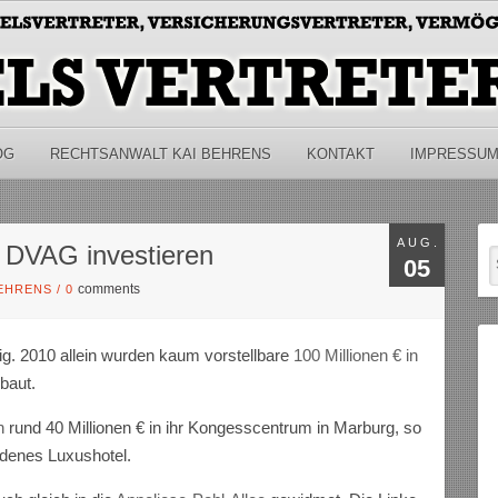
OG
RECHTSANWALT KAI BEHRENS
KONTAKT
IMPRESSU
AUG.
DVAG investieren
05
comments
BEHRENS
/
0
ig. 2010 allein wurden kaum vorstellbare
100 Millionen € in
baut.
h
rund 40 Millionen € in ihr Kongesscentrum in Marburg, so
ndenes Luxushotel.