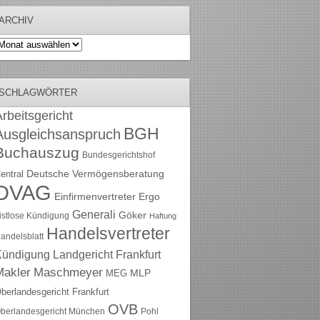
ARCHIV
rchiv
SCHLAGWÖRTER
rbeitsgericht
BGH
Ausgleichsanspruch
Buchauszug
Bundesgerichtshof
Deutsche Vermögensberatung
entral
DVAG
Einfirmenvertreter
Ergo
Generali
Göker
ristlose Kündigung
Haftung
Handelsvertreter
andelsblatt
Kündigung
Landgericht Frankfurt
Maschmeyer
Makler
MLP
MEG
berlandesgericht Frankfurt
OVB
berlandesgericht München
Pohl