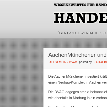
ÜBER HANDELSVERTRETER-BL
AachenMünchener und 
posted by
ALLGEMEIN
/
DVAG
RA KAI 
Die AachenMünchener investiert kräft
einen Neubau-Komplex
in Aachen ver
Die DVAG dagegen steckt
bekanntlic
wie ebenfalls in Marburg in ein vorha