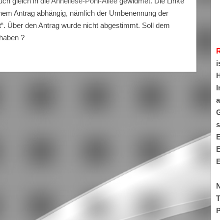
ch gleich in die
Anneliese-Pohl-Allee
gewidmet. Die Linke
nem Antrag abhängig, nämlich der Umbenennung der
dt“. Über den Antrag wurde nicht abgestimmt. Soll dem
 haben ?
i
H
I
a
G
s
E
E
E
N
T
P