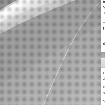
i
V
T
–
d
D
A
I
s
V