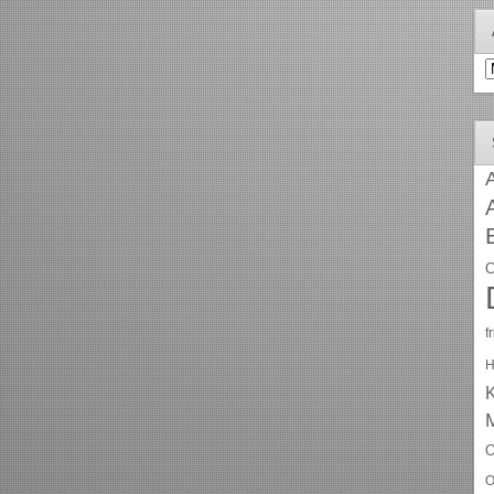
A
A
C
f
H
O
O