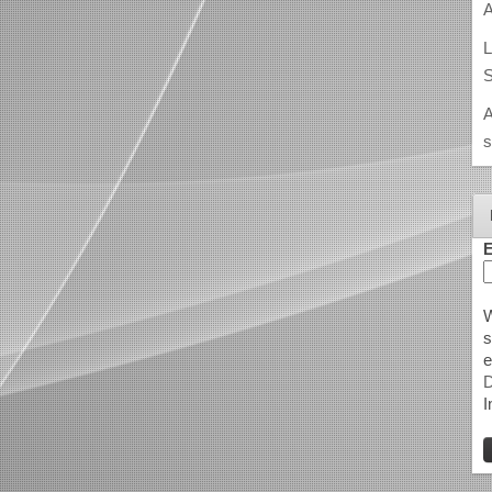
A
L
S
A
s
E
W
s
e
D
I