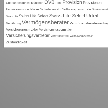
OVB
Provision
Provisionen
Oberlandesgericht München
Pohl
Provisionsvorschüsse
Schadenersatz
Softwarepauschale
Strukturvertr
Urteil
Swiss Life Select
Swiss Life Select
Swiss Life
Vermögensberater
Vermögensberatervertra
Verjährung
Versicherungsmakler
Versicherungsvermittler
Versicherungsvertreter
Vertragsstrafe
Wettbewerbsverbot
Zuständigkeit