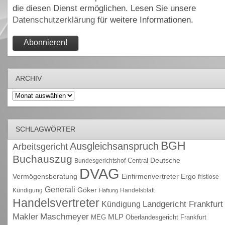
die diesen Dienst ermöglichen. Lesen Sie unsere
Datenschutzerklärung
für weitere Informationen.
ARCHIV
Archiv
SCHLAGWÖRTER
BGH
Ausgleichsanspruch
Arbeitsgericht
Buchauszug
Deutsche
Central
Bundesgerichtshof
DVAG
Vermögensberatung
Einfirmenvertreter
Ergo
fristlose
Generali
Göker
Kündigung
Handelsblatt
Haftung
Handelsvertreter
Kündigung
Landgericht Frankfurt
Maschmeyer
Makler
MLP
MEG
Oberlandesgericht Frankfurt