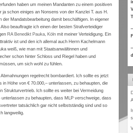
i
les erfunden haben um meinen Mandanten zu einem positiven
V
 ja schon einiges an Nonsens von der Kanzlei T. aus H.
T
der Mandatsbearbeitung damit beschäftigen. In eigener
Also beauftragte ich einen der besten Strafverteidiger
–
egen
RA Benedikt Pauka, Köln
mit meiner Verteidigung. Ein
r attraktiv ist und den ich allemal auch Herrn Kachelmann
auka weiß, wie man mit Staatsanwältinnen und
d
recher schon hinter Schloss und Riegel haben und
 müssen, um sich wohl zu fühlen.
Abmahnungen regelrecht bombardiert. Ich sollte es jetzt
 in Höhe von € 70.000,– unterlassen, zu behaupten, die
 Strukturvertrieb. Ich sollte es weiter bei Vermeidung
D
– unterlassen zu behaupten, dass MLP verschweige, dass
A
ertreter tatsächlich gar nicht selbstständig sind und so
I
h langweilig.
s
V