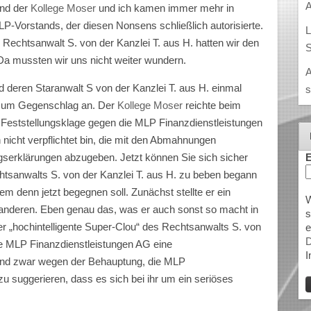
A
und der
Kollege Moser
und ich kamen immer mehr in
-Vorstands, der diesen Nonsens schließlich autorisierte.
L
 Rechtsanwalt S. von der Kanzlei T. aus H. hatten wir den
S
. Da mussten wir uns nicht weiter wundern.
A
d deren Staranwalt S von der Kanzlei T. aus H. einmal
s
n zum Gegenschlag an. Der
Kollege Moser
reichte beim
 Feststellungsklage gegen die MLP Finanzdienstleistungen
nicht verpflichtet bin, die mit den Abmahnungen
E
gserklärungen abzugeben. Jetzt können Sie sich sicher
chtsanwalts S. von der Kanzlei T. aus H. zu beben begann
em denn jetzt begegnen soll. Zunächst stellte er ein
W
nderen. Eben genau das, was er auch sonst so macht in
s
„hochintelligente Super-Clou“ des Rechtsanwalts S. von
e
D
 die MLP Finanzdienstleistungen AG eine
I
und zwar wegen der Behauptung, die MLP
u suggerieren, dass es sich bei ihr um ein seriöses