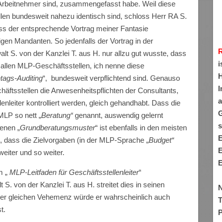
t Arbeitnehmer sind, zusammengefasst habe. Weil diese
len bundesweit nahezu identisch sind, schloss Herr RA S.
dass der entsprechende Vortrag meiner Fantasie
igen Mandanten. So jedenfalls der Vortrag in der
t S. von der Kanzlei T. aus H. nur allzu gut wusste, dass
i
 allen MLP-Geschäftsstellen, ich nenne diese
H
tags-Auditing
“, bundesweit verpflichtend sind. Genauso
I
häftsstellen die Anwesenheitspflichten der Consultants,
a
lenleiter kontrolliert werden, gleich gehandhabt. Dass die
G
LP so nett „
Beratung“
genannt, auswendig gelernt
s
enen „
Grundberatungsmuster
“ ist ebenfalls in den meisten
E
 dass die Zielvorgaben (in der MLP-Sprache „
Budget“
E
eiter und so weiter.
E
m „
MLP-Leitfaden für Geschäftsstellenleiter
“
 von der Kanzlei T. aus H. streitet dies in seinen
N
 der gleichen Vehemenz würde er wahrscheinlich auch
T
t.
P