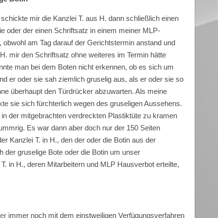
schickte mir die Kanzlei T. aus H. dann schließlich einen
die oder der einen Schriftsatz in einem meiner MLP-
s, obwohl am Tag darauf der Gerichtstermin anstand und
 H. mir den Schriftsatz ohne weiteres im Termin hätte
onnte man bei dem Boten nicht erkennen, ob es sich um
d er oder sie sah ziemlich gruselig aus, als er oder sie so
 ohne überhaupt den Türdrücker abzuwarten. Als meine
ckte sie sich fürchterlich wegen des gruseligen Aussehens.
 in der mitgebrachten verdreckten Plastiktüte zu kramen
hummrig. Es war dann aber doch nur der 150 Seiten
r Kanzlei T. in H., den der oder die Botin aus der
ch der gruselige Bote oder die Botin um unser
T. in H., deren Mitarbeitern und MLP Hausverbot erteilte,
ser
immer noch mit dem einstweiligen Verfügungsverfahren