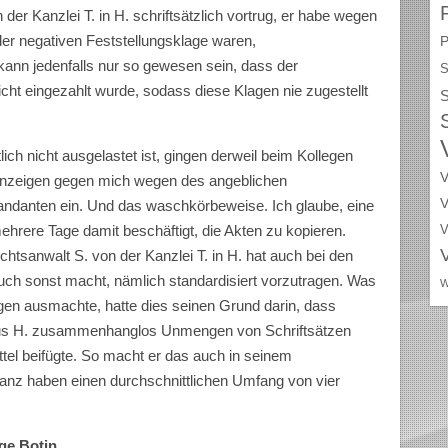
der Kanzlei T. in H. schriftsätzlich vortrug, er habe wegen
er negativen Feststellungsklage waren,
P
kann jedenfalls nur so gewesen sein, dass der
S
t eingezahlt wurde, sodass diese Klagen nie zugestellt
S
tlich nicht ausgelastet ist, gingen derweil beim Kollegen
V
fanzeigen gegen mich wegen des angeblichen
V
ndanten ein. Und das waschkörbeweise. Ich glaube, eine
ehrere Tage damit beschäftigt, die Akten zu kopieren.
V
chtsanwalt S. von der Kanzlei T. in H. hat auch bei den
uch sonst macht, nämlich standardisiert vorzutragen. Was
W
gen ausmachte, hatte dies seinen Grund darin, dass
 aus H. zusammenhanglos Unmengen von Schriftsätzen
tel beifügte. So macht er das auch in seinem
stanz haben einen durchschnittlichen Umfang von vier
ige Botin