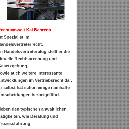
Rechtsanwa
lt Kai Behrens
st Spezialist im
andelsvertreterrecht.
m Handelsvertreterblog stellt er die
ktuelle Rechtsprechung und
esetzgebung,
owie auch weitere interessante
ntwicklungen im Vertriebsrecht dar.
r selbst hat schon einige namhafte
ntscheidungen herbeigeführt.
eben den typischen anwaltlichen
ätigkeiten, wie Beratung und
rozessführung