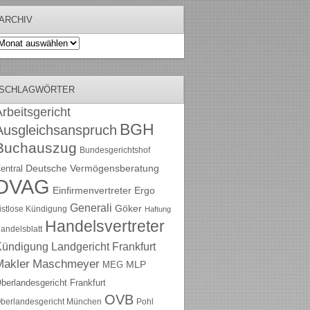
ARCHIV
rchiv
SCHLAGWÖRTER
rbeitsgericht
BGH
Ausgleichsanspruch
Buchauszug
Bundesgerichtshof
Deutsche Vermögensberatung
entral
DVAG
Einfirmenvertreter
Ergo
Generali
Göker
ristlose Kündigung
Haftung
Handelsvertreter
andelsblatt
Kündigung
Landgericht Frankfurt
Maschmeyer
Makler
MLP
MEG
berlandesgericht Frankfurt
OVB
berlandesgericht München
Pohl