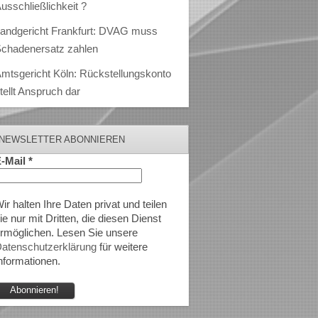
usschließlichkeit ?
andgericht Frankfurt: DVAG muss
chadenersatz zahlen
mtsgericht Köln: Rückstellungskonto
tellt Anspruch dar
NEWSLETTER ABONNIEREN
-Mail
*
ir halten Ihre Daten privat und teilen
ie nur mit Dritten, die diesen Dienst
rmöglichen. Lesen Sie unsere
atenschutzerklärung
für weitere
nformationen.