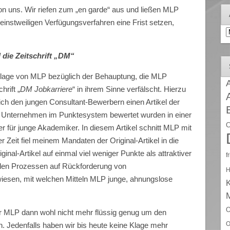
 uns. Wir riefen zum „en garde“ aus und ließen MLP
instweiligen Verfügungsverfahren eine Frist setzen,
A
 die Zeitschrift „DM“
sklage von MLP bezüglich der Behauptung, die MLP
A
hrift „
DM Jobkarriere
“ in ihrem Sinne verfälscht. Hierzu
h den jungen Consultant-Bewerbern einen Artikel der
ele Unternehmen im Punktesystem bewertet wurden in einer
C
er für junge Akademiker. In diesem Artikel schnitt MLP mit
 Zeit fiel meinem Mandaten der Original-Artikel in die
nal-Artikel auf einmal viel weniger Punkte als attraktiver
f
in den Prozessen auf Rückforderung von
H
iesen, mit welchen Mitteln MLP junge, ahnungslose
O
 MLP dann wohl nicht mehr flüssig genug um den
O
 Jedenfalls haben wir bis heute keine Klage mehr