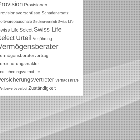
Provision
Provisionen
rovisionsvorschüsse
Schadenersatz
oftwarepauschale
Strukturvertrieb
Swiss Life
Swiss Life
wiss Life Select
Urteil
Select
Verjährung
Vermögensberater
ermögensberatervertrag
ersicherungsmakler
ersicherungsvermittler
Versicherungsvertreter
Vertragsstrafe
Zuständigkeit
ettbewerbsverbot