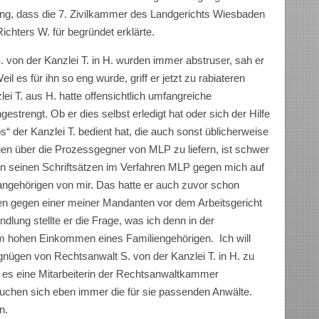
ung, dass die 7. Zivilkammer des Landgerichts Wiesbaden
ichters W. für begründet erklärte.
 von der Kanzlei T. in H. wurden immer abstruser, sah er
l es für ihn so eng wurde, griff er jetzt zu rabiateren
ei T. aus H. hatte offensichtlich umfangreiche
estrengt. Ob er dies selbst erledigt hat oder sich der Hilfe
s“ der Kanzlei T. bedient hat, die auch sonst üblicherweise
en über die Prozessgegner von MLP zu liefern, ist schwer
 in seinen Schriftsätzen im Verfahren MLP gegen mich auf
gehörigen von mir. Das hatte er auch zuvor schon
en gegen einer meiner Mandanten vor dem Arbeitsgericht
lung stellte er die Frage, was ich denn in der
m hohen Einkommen eines Familiengehörigen. Ich will
ergnügen von Rechtsanwalt S. von der Kanzlei T. in H. zu
 es eine Mitarbeiterin der Rechtsanwaltkammer
uchen sich eben immer die für sie passenden Anwälte.
n.