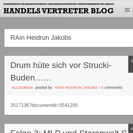
RAin Heidrun Jakobs
Drum hüte sich vor Strucki-
Buden……
posted by
comments
ALLGEMEIN
RAIN HEIDRUN JAKOBS
/
0
3517136?documentId=3541200