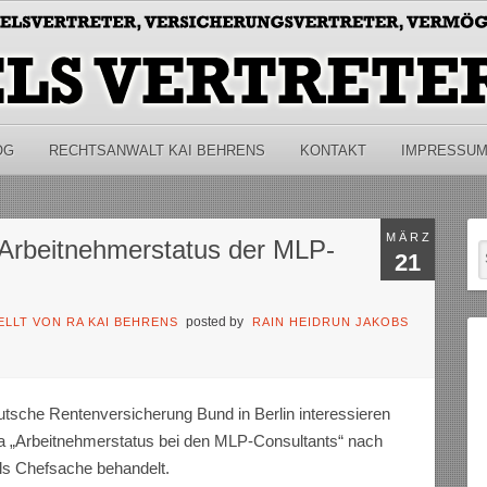
OG
RECHTSANWALT KAI BEHRENS
KONTAKT
IMPRESSU
MÄRZ
 Arbeitnehmerstatus der MLP-
21
posted by
LLT VON RA KAI BEHRENS
RAIN HEIDRUN JAKOBS
eutsche Rentenversicherung Bund in Berlin interessieren
a „Arbeitnehmerstatus bei den MLP-Consultants“ nach
als Chefsache behandelt.