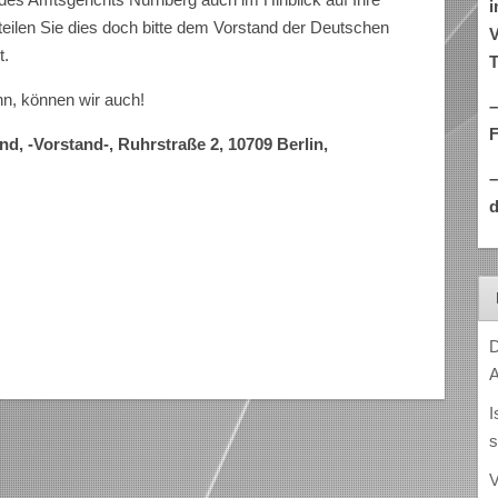
i
 teilen Sie dies doch bitte dem Vorstand der Deutschen
V
t.
T
, können wir auch!
–
und,
-Vorstand-,
Ruhrstraße 2, 10709 Berlin,
d
D
A
I
s
V