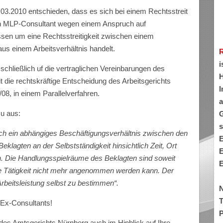
03.2010 entschieden, dass es sich bei einem Rechtsstreit
 MLP-Consultant wegen einem Anspruch auf
sen um eine Rechtsstreitigkeit zwischen einem
us einem Arbeitsverhältnis handelt.
i
schließlich uf die vertraglichen Vereinbarungen des
H
t die rechtskräftige Entscheidung des Arbeitsgerichts
I
08, in einem Parallelverfahren.
a
zu aus:
G
s
ich ein abhängiges Beschäftigungsverhältnis zwischen den
E
Beklagten an der Selbstständigkeit hinsichtlich Zeit, Ort
E
ten. Die Handlungsspielräume des Beklagten sind soweit
E
ge Tätigkeit nicht mehr angenommen werden kann. Der
 Arbeitsleistung selbst zu bestimmen“.
N
T
Ex-Consultants!
P
des Amtsgerichts Nürnberg auch im Hinblick auf Ihre