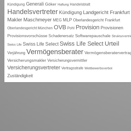
Generali
Göker
Kündigung
Handelsblatt
Haftung
Handelsvertreter
Kündigung
Landgericht Frankfurt
Maschmeyer
Makler
MLP
MEG
Oberlandesgericht Frankfurt
OVB
Provision
Provisionen
Oberlandesgericht München
Pohl
Provisionsvorschüsse
Schadenersatz
Softwarepauschale
Strukturvertr
Urteil
Swiss Life Select
Swiss Life Select
Swiss Life
Vermögensberater
Vermögensberatervertra
Verjährung
Versicherungsmakler
Versicherungsvermittler
Versicherungsvertreter
Vertragsstrafe
Wettbewerbsverbot
Zuständigkeit