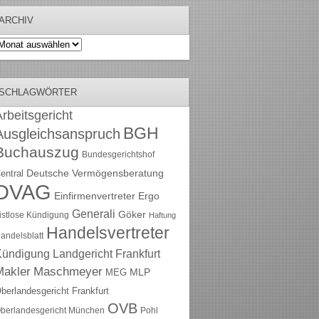
ARCHIV
rchiv
SCHLAGWÖRTER
rbeitsgericht
BGH
Ausgleichsanspruch
Buchauszug
Bundesgerichtshof
Deutsche Vermögensberatung
entral
DVAG
Einfirmenvertreter
Ergo
Generali
Göker
ristlose Kündigung
Haftung
Handelsvertreter
andelsblatt
Kündigung
Landgericht Frankfurt
Maschmeyer
Makler
MLP
MEG
berlandesgericht Frankfurt
OVB
berlandesgericht München
Pohl