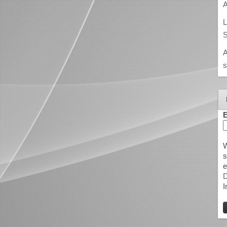
A
L
S
A
s
E
W
s
e
D
I