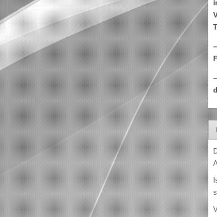
i
V
T
–
d
D
A
I
s
V