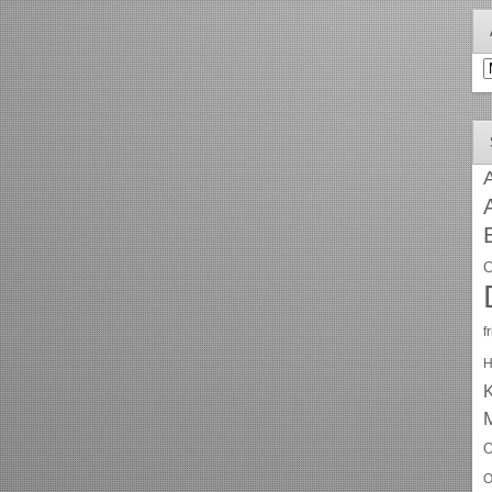
A
A
C
f
H
O
O