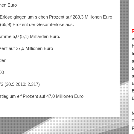
onen Euro
rlöse gingen um sieben Prozent auf 288,3 Millionen Euro
(65,9) Prozent der Gesamterlöse aus.
summe 5,0 (5,1) Milliarden Euro.
i
H
ent auf 27,9 Millionen Euro
I
den
a
G
00
s
E
73 (30.9.2010: 2.317)
E
tieg um elf Prozent auf 47,0 Millionen Euro
E
N
T
P