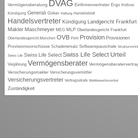
DVAG
Vermögensberatung
Einfirmenvertreter
Ergo
fristlose
Generali
Göker
Kündigung
Handelsblatt
Haftung
Handelsvertreter
Kündigung
Landgericht Frankfurt
Maschmeyer
Makler
MLP
MEG
Oberlandesgericht Frankfurt
OVB
Provision
Provisionen
Oberlandesgericht München
Pohl
Provisionsvorschüsse
Schadenersatz
Softwarepauschale
Strukturvertr
Urteil
Swiss Life Select
Swiss Life Select
Swiss Life
Vermögensberater
Vermögensberatervertra
Verjährung
Versicherungsmakler
Versicherungsvermittler
Versicherungsvertreter
Vertragsstrafe
Wettbewerbsverbot
Zuständigkeit