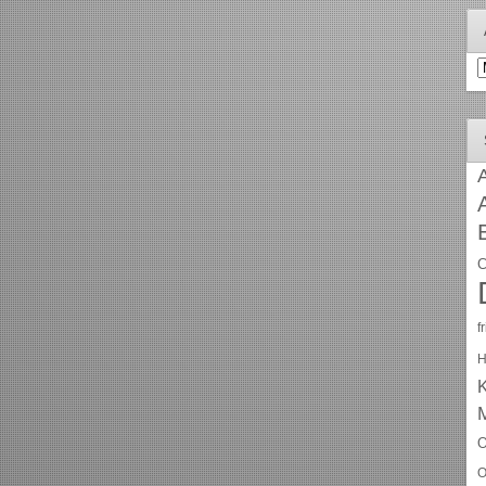
A
A
C
f
H
O
O