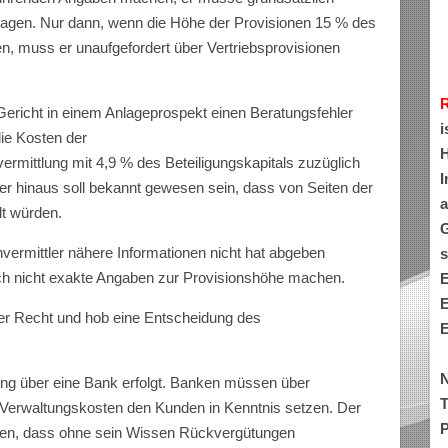
 sagen. Nur dann, wenn die Höhe der Provisionen 15 % des
en, muss er unaufgefordert über Vertriebsprovisionen
 Gericht in einem Anlageprospekt einen Beratungsfehler
i
ie Kosten der
H
ermittlung mit 4,9 % des Beteiligungskapitals zuzüglich
I
r hinaus soll bekannt gewesen sein, dass von Seiten der
a
lt würden.
G
ermittler nähere Informationen nicht hat abgeben
s
h nicht exakte Angaben zur Provisionshöhe machen.
E
E
r Recht und hob eine Entscheidung des
E
N
ung über eine Bank erfolgt. Banken müssen über
T
Verwaltungskosten den Kunden in Kenntnis setzen. Der
P
den, dass ohne sein Wissen Rückvergütungen