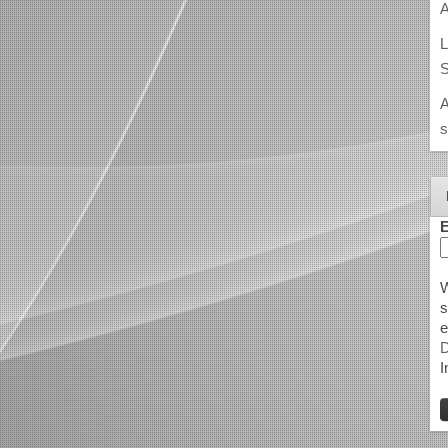
A
L
S
A
s
E
W
s
e
D
I