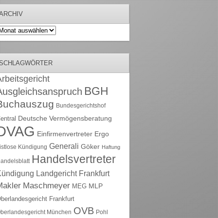
ARCHIV
rchiv
SCHLAGWÖRTER
rbeitsgericht
BGH
Ausgleichsanspruch
Buchauszug
Bundesgerichtshof
Deutsche Vermögensberatung
entral
DVAG
Einfirmenvertreter
Ergo
Generali
Göker
ristlose Kündigung
Haftung
Handelsvertreter
andelsblatt
Kündigung
Landgericht Frankfurt
Maschmeyer
Makler
MLP
MEG
berlandesgericht Frankfurt
OVB
berlandesgericht München
Pohl