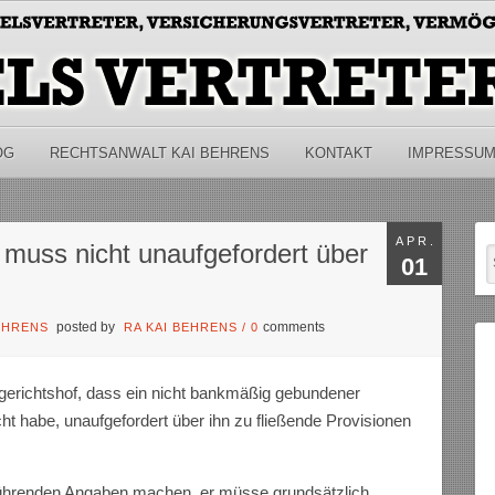
OG
RECHTSANWALT KAI BEHRENS
KONTAKT
IMPRESSU
APR.
 muss nicht unaufgefordert über
01
posted by
comments
EHRENS
RA KAI BEHRENS
/
0
erichtshof, dass ein nicht bankmäßig gebundener
cht habe, unaufgefordert über ihn zu fließende Provisionen
eführenden Angaben machen, er müsse grundsätzlich