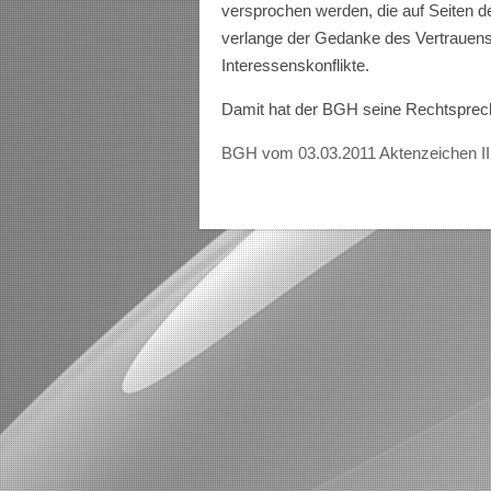
versprochen werden, die auf Seiten d
verlange der Gedanke des Vertrauen
Interessenskonflikte.
Damit hat der BGH seine Rechtsprech
BGH vom 03.03.2011 Aktenzeichen II