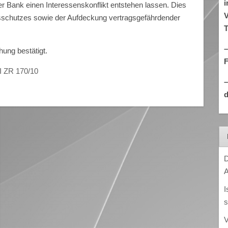
i
er Bank einen Interessenskonflikt entstehen lassen. Dies
V
sschutzes sowie der Aufdeckung vertragsgefährdender
T
–
ung bestätigt.
I ZR 170/10
d
D
A
I
s
V