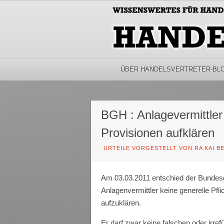
ÜBER HANDELSVERTRETER-BL
BGH : Anlagevermittler
Provisionen aufklären
URTEILE VORGESTELLT VON RA KAI B
Am 03.03.2011 entschied der Bundesg
Anlagenvermittler keine generelle Pfli
aufzuklären.
Er darf zwar keine falschen oder irr