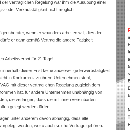
d der vertraglichen Regelung war ihm die Ausübung einer
s- oder Verkaufstätigkeit nicht möglich.
ensberater, wenn er woanders arbeiten will, dies der
i
ürfe er dann gemäß Vertrag die andere Tätigkeit
H
I
es Arbeitsverbot für 21 Tage!
a
G
 innerhalb dieser Frist keine anderweitige Erwerbstätigkeit
s
nicht in Konkurrenz zu ihrem Unternehmen steht,
E
VAG mit dieser vertraglichen Regelung zugleich dem
E
enommen hat, für andere Unternehmen unabhängig von
E
den, die verlangen, dass die mit ihnen vereinbarten
ffen gelegt werden dürfen.
N
T
1 Tagen unter anderem davon abhängig, dass alle
P
 vorgelegt werden, wozu auch solche Verträge gehören.