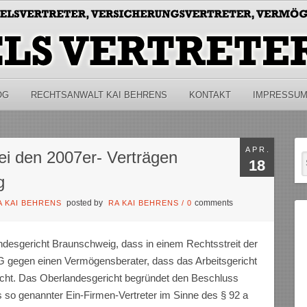
OG
RECHTSANWALT KAI BEHRENS
KONTAKT
IMPRESSU
APR.
i den 2007er- Verträgen
18
g
posted by
comments
A KAI BEHRENS
RA KAI BEHRENS
/
0
desgericht Braunschweig, dass in einem Rechtsstreit der
egen einen Vermögensberater, dass das Arbeitsgericht
richt. Das Oberlandesgericht begründet den Beschluss
 so genannter Ein-Firmen-Vertreter im Sinne des § 92 a