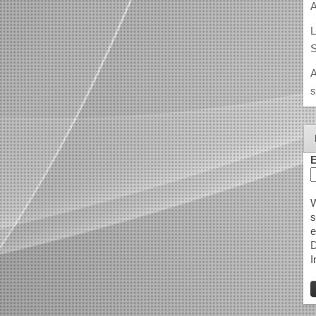
A
L
S
A
s
E
W
s
e
D
I