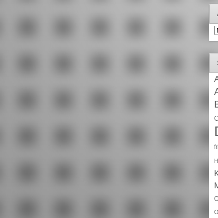
A
A
C
f
H
O
O