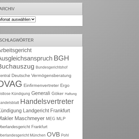
ARCHIV
rchiv
SCHLAGWÖRTER
rbeitsgericht
BGH
Ausgleichsanspruch
Buchauszug
Bundesgerichtshof
Deutsche Vermögensberatung
entral
DVAG
Einfirmenvertreter
Ergo
Generali
Göker
ristlose Kündigung
Haftung
Handelsvertreter
andelsblatt
Kündigung
Landgericht Frankfurt
Maschmeyer
Makler
MLP
MEG
berlandesgericht Frankfurt
OVB
berlandesgericht München
Pohl