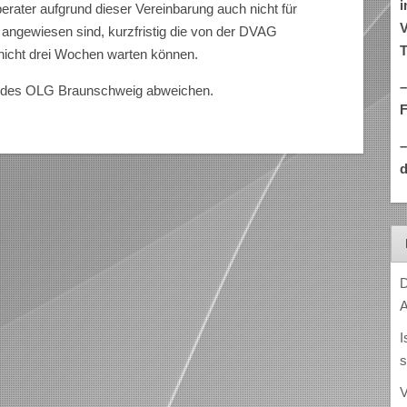
i
ater aufgrund dieser Vereinbarung auch nicht für
V
 angewiesen sind, kurzfristig die von der DVAG
T
nicht drei Wochen warten können.
–
m des OLG Braunschweig abweichen.
d
D
A
I
s
V