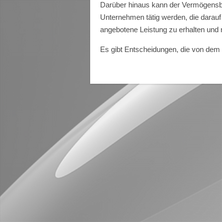
Darüber hinaus kann der Vermögensber
Unternehmen tätig werden, die darauf
angebotene Leistung zu erhalten und 
Es gibt Entscheidungen, die von de