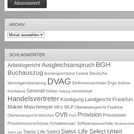
ARCHIV
Archiv
SCHLAGWÖRTER
BGH
Ausgleichsanspruch
Arbeitsgericht
Buchauszug
Deutsche
Central
Bundesgerichtshof
DVAG
Vermögensberatung
Einfirmenvertreter
Ergo
fristlose
Generali
Göker
Kündigung
Handelsblatt
Haftung
Handelsvertreter
Kündigung
Landgericht Frankfurt
Maschmeyer
Makler
MLP
MEG
Oberlandesgericht Frankfurt
OVB
Provision
Provisionen
Oberlandesgericht München
Pohl
Provisionsvorschüsse
Schadenersatz
Softwarepauschale
Strukturvertr
Urteil
Swiss Life Select
Swiss Life Select
Swiss Life