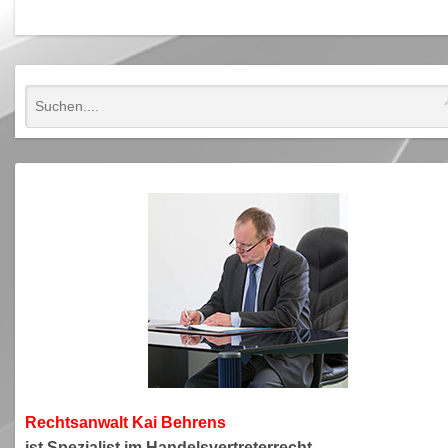
Rechtsanwa
lt Kai Behrens
ist Spezialist im Handelsvertreterrecht.